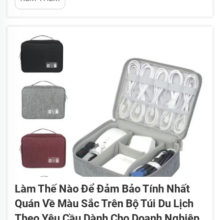
thiết bị thể thao hoặc đồ du lịch, thì dây đeo tốt sẽ
đảm bảo cảm giác thoải mái và độ bền cao. Nếu
bạn từng dùng một chiếc túi mà...
Làm Thế Nào Để Đảm Bảo Tính Nhất
Quán Về Màu Sắc Trên Bộ Túi Du Lịch
Theo Yêu Cầu Dành Cho Doanh Nghiệp