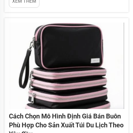
XEM THÊM
túi du lịch kết hợp giữa phong cách và tính tiện
dụng. Loại da lộn vi sợi này nổi bật nhờ vẻ ngoài và
cảm giác giống da thật, nhưng lại có...
Cách Chọn Mô Hình Định Giá Bán Buôn
Phù Hợp Cho Sản Xuất Túi Du Lịch Theo