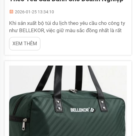
2026-01-25 13:34:10
Khi sản xuất bộ túi du lịch theo yêu cầu cho công ty
như BELLEKOR, việc giữ màu sắc đồng nhất là rất
quan trọng. Điều này được gọi là tính nhất quán về
XEM THÊM
màu sắc. Nếu tất cả các túi đều có màu giống nhau,
mọi người sẽ dễ dàng nhận ra thương hiệu hơn. Hãy
tưởng tượng bạn mua một chiếc túi BELLEKOR
nhưng màu sắc lại khác...