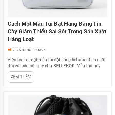
Cách Một Mẫu Túi Đặt Hàng Đáng Tin
Cậy Giảm Thiểu Sai Sót Trong Sản Xuất
Hàng Loạt
2026-04-06 17:09:24
Việc tạo ra một mẫu túi đặt hàng là bước then chốt
đối với các công ty như BELLEKOR. Mẫu thử này
giống như một bản mẫu hoặc phiên bản thử nghiệm
XEM THÊM
của sản phẩm. Khi bạn có được một mẫu tốt, nó sẽ
giúp mọi người hiểu rõ hình dáng và cách thức hoạt
động của những chiếc túi cuối cùng. Điều này đặc
biệt...