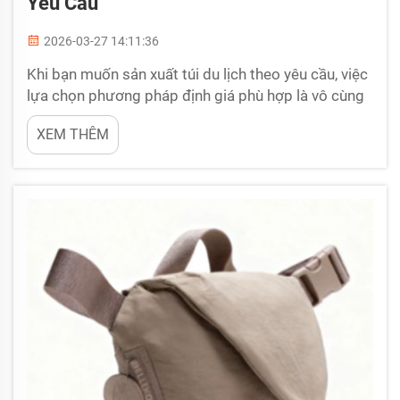
Yêu Cầu
2026-03-27 14:11:36
Khi bạn muốn sản xuất túi du lịch theo yêu cầu, việc
lựa chọn phương pháp định giá phù hợp là vô cùng
quan trọng. Điều này đặc biệt đúng với một thương
XEM THÊM
hiệu như BELLEKOR, vốn hướng tới sự khác biệt.
Chi phí bán buôn ảnh hưởng đến mức giá bạn bán
balô du lịch đi bộ đường dài...