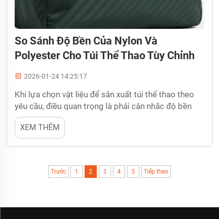
So Sánh Độ Bền Của Nylon Và
Polyester Cho Túi Thể Thao Tùy Chỉnh
2026-01-24 14:25:17
Khi lựa chọn vật liệu để sản xuất túi thể thao theo
yêu cầu, điều quan trọng là phải cân nhắc độ bền
của túi cũng như khả năng chịu đựng các điều kiện
XEM THÊM
sử dụng khắc nghiệt. Hai loại vật liệu phổ biến
thường được dùng cho túi thể thao là nylon và
polyester. Cả hai đều có những ưu điểm và nhược
điểm riêng, do đó việc lựa chọn một trong hai có
Trước
1
2
3
4
5
Tiếp theo
thể là…