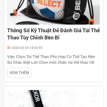
Thông Số Kỹ Thuật Để Đánh Giá Túi Thể
Thao Tùy Chỉnh Bền Bỉ
2026-03-29 18:03:55
Việc Chọn Túi Thể Thao Phù Hợp Có Thể Tạo Nên
Sự Khác Biệt Lớn Chọn một chiếc túi thể thao tốt
có thể tạo nên sự khác biệt lớn khi bạn tham gia
XEM THÊM
các hoạt động thể thao hoặc tập luyện. Một chiếc
túi thể thao tùy chỉnh bền chắc giúp bạn mang theo
đồ dùng và đồng thời thể hiện phong cách cá nhân.
Tại BELLEKOR, chúng tôi tập trung vào...