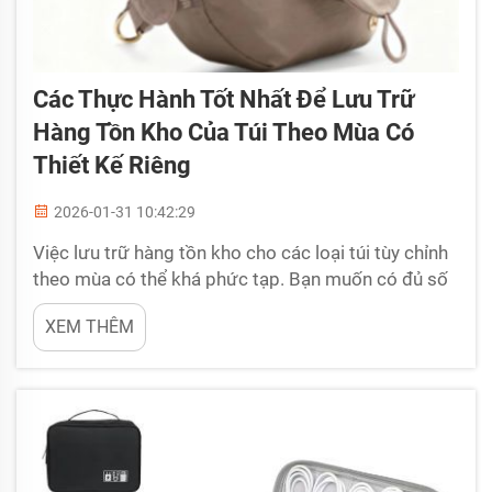
Các Thực Hành Tốt Nhất Để Lưu Trữ
Hàng Tồn Kho Của Túi Theo Mùa Có
Thiết Kế Riêng
2026-01-31 10:42:29
Việc lưu trữ hàng tồn kho cho các loại túi tùy chỉnh
theo mùa có thể khá phức tạp. Bạn muốn có đủ số
lượng túi sẵn sàng khi mùa cao điểm đến, nhưng lại
XEM THÊM
không muốn để dư quá nhiều khi mùa kết thúc.
BELLEKOR hiểu rõ sự cân bằng này. Chúng tôi đã
học hỏi trong nhiều năm qua về cách lưu trữ và
quản lý...