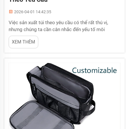
2026-04-01 14:42:35
Việc sản xuất túi theo yêu cầu có thể rất thú vị,
nhưng chúng ta cần cân nhắc đến yếu tố môi
trường cũng như cách đối xử với những người lao
XEM THÊM
động làm ra chúng. BELLEKOR quan tâm đến việc
sản xuất túi một cách thân thiện với Trái Đất và đảm
bảo sự công bằng cho người lao động. Chúng tôi
mong muốn đảm bảo rằng khi bạn mua ...