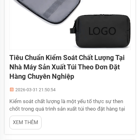
Tiêu Chuẩn Kiểm Soát Chất Lượng Tại
Nhà Máy Sản Xuất Túi Theo Đơn Đặt
Hàng Chuyên Nghiệp
2026-03-31 21:50:54
Kiểm soát chất lượng là một yếu tố thực sự then
chốt trong quá trình sản xuất túi theo đặt hàng tại
BELLEKOR. Khi khách hàng mua túi, họ mong muốn
XEM THÊM
nhận được sản phẩm được chế tạo cẩn thận và có
độ bền cao trong thời gian dài. Quy trình kiểm soát
này giúp kiểm tra túi trong suốt quá trình sản xuất