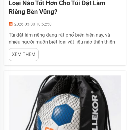
Loại Nào Tốt Hơn Cho Túi Đặt Làm
Riêng Bền Vững?
2026-03-30 10:52:50
Túi đặt làm riêng đang rất phổ biến hiện nay, và
nhiều người muốn biết loại vật liệu nào thân thiện
với môi trường. RPET — viết tắt của polyethylene
XEM THÊM
terephthalate tái chế — được sản xuất từ các chai
nhựa cũ. Điều này khiến RPET trở thành một lựa
chọn lý tưởng để sản xuất túi đặt làm riêng. Thông
thường...