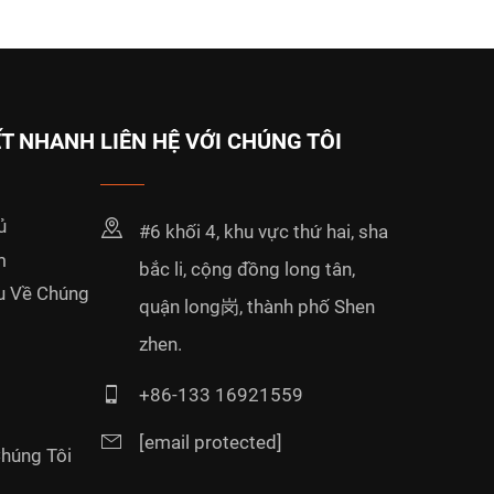
ẾT NHANH
LIÊN HỆ VỚI CHÚNG TÔI
ủ
#6 khối 4, khu vực thứ hai, sha
m
bắc li, cộng đồng long tân,
ệu Về Chúng
quận long岗, thành phố Shen
zhen.
+86-133 16921559
[email protected]
Chúng Tôi