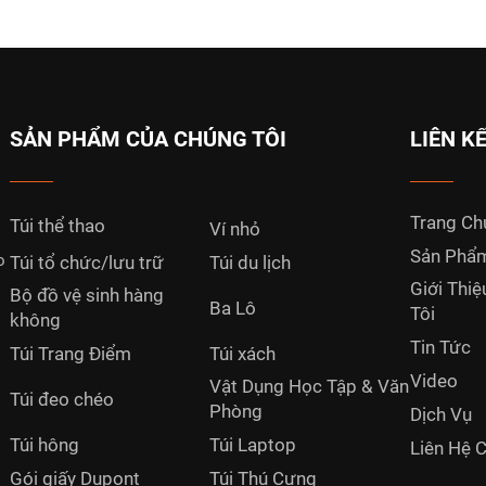
SẢN PHẨM CỦA CHÚNG TÔI
LIÊN K
Trang Ch
Túi thể thao
Ví nhỏ
Sản Phẩ
o
Túi tổ chức/lưu trữ
Túi du lịch
Giới Thi
Bộ đồ vệ sinh hàng
Ba Lô
Tôi
không
Tin Tức
Túi Trang Điểm
Túi xách
Video
Vật Dụng Học Tập & Văn
Túi đeo chéo
Phòng
Dịch Vụ
Túi hông
Túi Laptop
Liên Hệ 
Gói giấy Dupont
Túi Thú Cưng