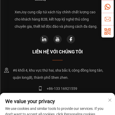
XenJoy cung cấp túi xách tùy chỉnh chất lượng cao
cho khách hàng B2B, kết hợp kỹ nghệ thủ công
chuyên gia, thiết kế độc đáo và phong cách đa dạng.
LIÊN HỆ VỚI CHÚNG TÔI
#6 khối 4, khu vực thứ hai, sha bắc li, cộng đồng long tân,
quận long岗, thành phố Shen zhen.
+86-133 16921559
[email protected]
We value your privacy
We use cookies and similar tools to provide our services. If you
don't want to accept all cookies, click Personalize cookies.