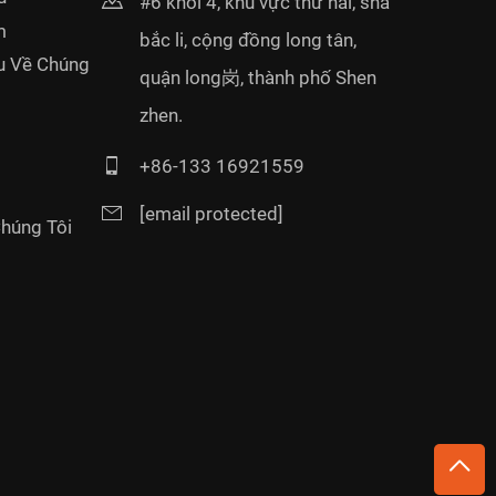
#6 khối 4, khu vực thứ hai, sha
m
bắc li, cộng đồng long tân,
ệu Về Chúng
quận long岗, thành phố Shen
zhen.
+86-133 16921559
[email protected]
Chúng Tôi