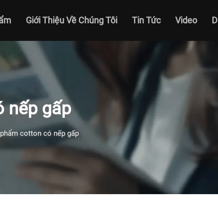
hẩm
Giới Thiệu Về Chúng Tôi
Tin Tức
Video
D
ó nếp gấp
 phẩm cotton có nếp gấp