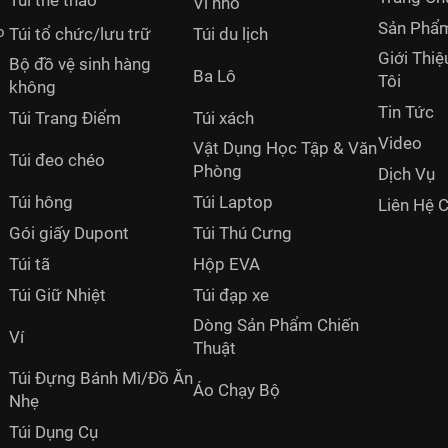
Túi thể thao
Ví nhỏ
Sản Phẩ
o
Túi tổ chức/lưu trữ
Túi du lịch
Giới Thi
Bộ đồ vệ sinh hàng
Ba Lô
Tôi
không
Tin Tức
Túi Trang Điểm
Túi xách
Video
Vật Dụng Học Tập & Văn
Túi đeo chéo
Phòng
Dịch Vụ
Túi hông
Túi Laptop
Liên Hệ 
Gói giấy Dupont
Túi Thú Cưng
Túi tã
Hộp EVA
Túi Giữ Nhiệt
Túi đạp xe
Dòng Sản Phẩm Chiến
Ví
Thuật
Túi Đựng Bánh Mì/Đồ Ăn
Áo Chạy Bộ
Nhẹ
Túi Dụng Cụ