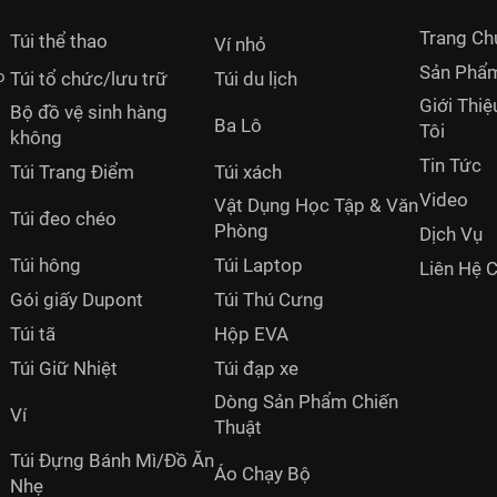
Trang Ch
Túi thể thao
Ví nhỏ
Sản Phẩ
o
Túi tổ chức/lưu trữ
Túi du lịch
Giới Thi
Bộ đồ vệ sinh hàng
Ba Lô
Tôi
không
Tin Tức
Túi Trang Điểm
Túi xách
Video
Vật Dụng Học Tập & Văn
Túi đeo chéo
Phòng
Dịch Vụ
Túi hông
Túi Laptop
Liên Hệ 
Gói giấy Dupont
Túi Thú Cưng
Túi tã
Hộp EVA
Túi Giữ Nhiệt
Túi đạp xe
Dòng Sản Phẩm Chiến
Ví
Thuật
Túi Đựng Bánh Mì/Đồ Ăn
Áo Chạy Bộ
Nhẹ