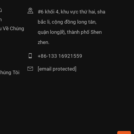
ủ
#6 khối 4, khu vực thứ hai, sha
m
bắc li, cộng đồng long tân,
ệu Về Chúng
quận long岗, thành phố Shen
zhen.
+86-133 16921559
[email protected]
Chúng Tôi