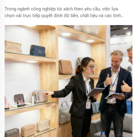
Trong ngành công nghiệp túi xách theo yêu cầu, việc lựa
chọn vải trực tiếp quyết định độ bền, chất liệu và các tình
huống sử dụng phù hợp của sản phẩm. Vải Oxford, vải
canvas và vải PU, với tư cách là ba loại vật liệu chủ đạo,
thường khiến các thương hiệu rơi vào tình thế khó khăn khi
phải lựa chọn...