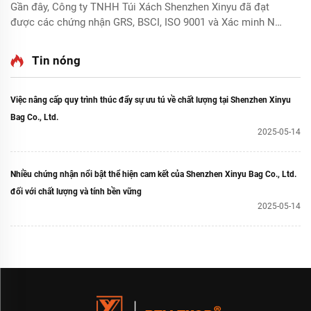
Gần đây, Công ty TNHH Túi Xách Shenzhen Xinyu đã đạt
được các chứng nhận GRS, BSCI, ISO 9001 và Xác minh Nhà
máy Trang web Quốc tế. Các chứng nhận này phản ánh tiêu
chuẩn cao của chúng tôi trong chất lượng sản phẩm, hệ
Tin nóng
thống quản lý, trách nhiệm xã hội và môi...
Việc nâng cấp quy trình thúc đẩy sự ưu tú về chất lượng tại Shenzhen Xinyu
Bag Co., Ltd.
2025-05-14
Nhiều chứng nhận nổi bật thể hiện cam kết của Shenzhen Xinyu Bag Co., Ltd.
đối với chất lượng và tính bền vững
2025-05-14