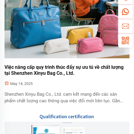
Việc nâng cấp quy trình thúc đẩy sự ưu tú về chất lượng
tại Shenzhen Xinyu Bag Co., Ltd.
May 14, 2025
Shenzhen Xinyu Bag Co., Ltd. cam kết mang đến các sản
phẩm chất lượng cao thông qua việc đổi mới liên tục. Gần
đây, chúng tôi đã đầu tư đáng kể vào việc nâng cấp thiết bị
và công nghệ sản xuất. Máy cắt và may độ chính xác cao
mới của chúng tôi...