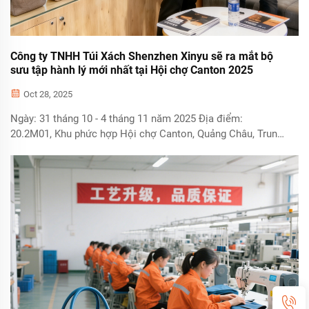
Công ty TNHH Túi Xách Shenzhen Xinyu sẽ ra mắt bộ
sưu tập hành lý mới nhất tại Hội chợ Canton 2025
Oct 28, 2025
Ngày: 31 tháng 10 - 4 tháng 11 năm 2025 Địa điểm:
20.2M01, Khu phức hợp Hội chợ Canton, Quảng Châu, Trung
Quốc Công ty TNHH Túi Xách Shenzhen Xinyu vui mừng
thông báo sự tham gia của mình tại Hội chợ Canton sắp tới,
một trong những hội chợ thương mại lớn nhất thế giới. Năm
nay, chúng tôi sẽ ...