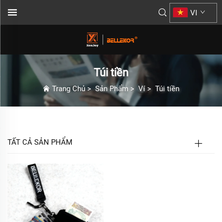
VI
Túi tiền
Trang Chủ
>
Sản Phẩm
>
Ví
>
Túi tiền
TẤT CẢ SẢN PHẨM