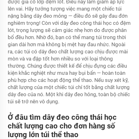
được gia cố lớp đệm lót. Điều này làm giảm áp lực
lên vai. Hãy tưởng tượng việc mang một chiếc túi
nặng bằng dây đeo mỏng — điều đó sẽ gây đau đớn
nghiêm trọng! Còn với dây đeo công thái học có đệm
lót, trọng lượng sẽ cảm giác nhẹ hơn do được phân
bổ đều hơn. Nhờ đó, bạn có thể mang túi trong thời
gian dài hơn mà không bị mệt hay đau nhức. Ngoài
ra, các túi có dây đeo chất lượng cao chịu được mài
mòn và va đập tốt hơn nhiều so với loại thông
thường. Chúng được thiết kế để chịu đựng các điều
kiện khắc nghiệt như mưa hay bụi bẩn — hoàn toàn
phù hợp cho các hoạt động thể thao. Nếu suy xét kỹ,
chất lượng của một chiếc túi chỉ tốt bằng chất lượng
dây đeo của nó. Một khi dây đeo hỏng, toàn bộ chiếc
túi sẽ trở nên vô dụng.
Ở đâu tìm dây đeo công thái học
chất lượng cao cho đơn hàng số
lượng lớn túi thể thao