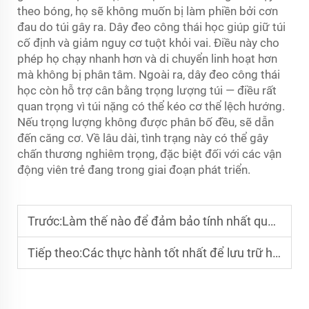
theo bóng, họ sẽ không muốn bị làm phiền bởi cơn
đau do túi gây ra. Dây đeo công thái học giúp giữ túi
cố định và giảm nguy cơ tuột khỏi vai. Điều này cho
phép họ chạy nhanh hơn và di chuyển linh hoạt hơn
mà không bị phân tâm. Ngoài ra, dây đeo công thái
học còn hỗ trợ cân bằng trọng lượng túi — điều rất
quan trọng vì túi nặng có thể kéo cơ thể lệch hướng.
Nếu trọng lượng không được phân bố đều, sẽ dẫn
đến căng cơ. Về lâu dài, tình trạng này có thể gây
chấn thương nghiêm trọng, đặc biệt đối với các vận
động viên trẻ đang trong giai đoạn phát triển.
Trước:
Làm thế nào để đảm bảo tính nhất quán về màu sắc trên bộ túi du lịch theo yêu cầu dành cho doanh nghiệp
Tiếp theo:
Các thực hành tốt nhất để lưu trữ hàng tồn kho của túi theo mùa có thiết kế riêng