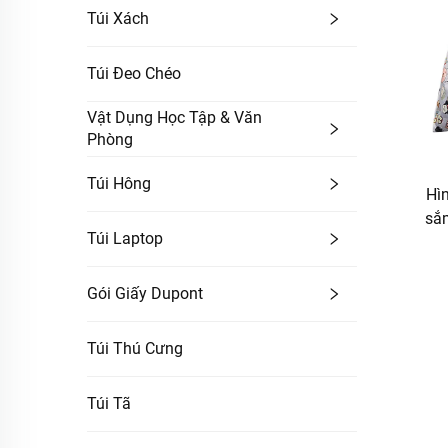
Túi Xách
Túi Đeo Chéo
Vật Dụng Học Tập & Văn
Phòng
Túi Hông
Hì
sắm
Túi Laptop
trư
Gói Giấy Dupont
Túi Thú Cưng
Túi Tã