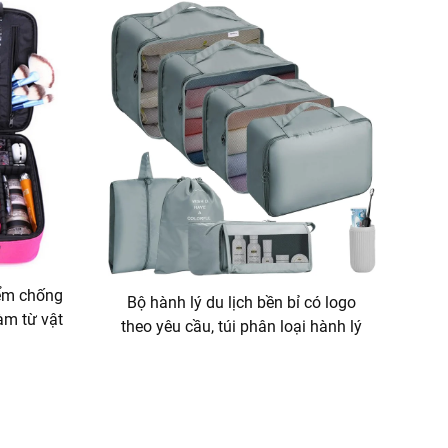
iểm chống
Bộ hành lý du lịch bền bỉ có logo
àm từ vật
theo yêu cầu, túi phân loại hành lý
ng điểm Du
thân thiện với môi trường, túi đựng
 vỏ cứng
quần áo và giày dép chống bụi