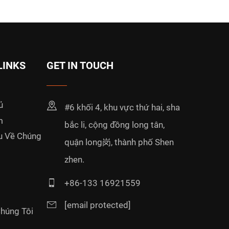
LINKS
GET IN TOUCH
ủ
#6 khối 4, khu vực thứ hai, sha
m
bắc li, cộng đồng long tân,
ệu Về Chúng
quận long岗, thành phố Shen
zhen.
+86-133 16921559
[email protected]
Chúng Tôi