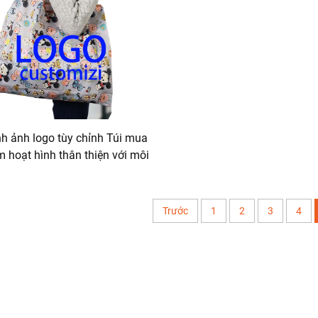
nh ảnh logo tùy chỉnh Túi mua
 hoạt hình thân thiện với môi
ờng có thể gập lại Thiết kế nhà
máy tiện lợi
Trước
1
2
3
4