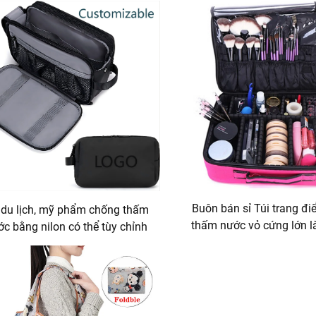
Buôn bán sỉ Túi trang đ
 du lịch, mỹ phẩm chống thấm
thấm nước vỏ cứng lớn l
c bằng nilon có thể tùy chỉnh
liệu Eva Túi tổ chức tra
 nam và nữ với logo tùy chỉnh
lịch Hộp đựng mỹ phẩm
Nylon