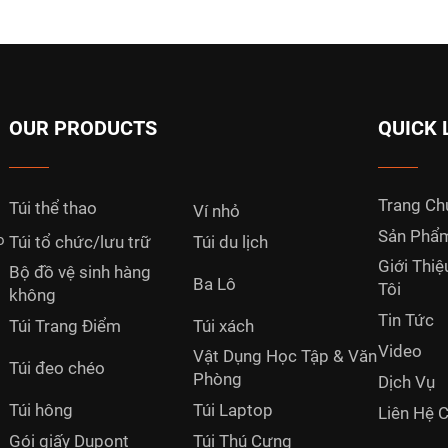
OUR PRODUCTS
QUICK 
Trang Ch
Túi thể thao
Ví nhỏ
Sản Phẩ
o
Túi tổ chức/lưu trữ
Túi du lịch
Giới Thi
Bộ đồ vệ sinh hàng
Ba Lô
Tôi
không
Tin Tức
Túi Trang Điểm
Túi xách
Video
Vật Dụng Học Tập & Văn
Túi đeo chéo
Phòng
Dịch Vụ
Túi hông
Túi Laptop
Liên Hệ 
Gói giấy Dupont
Túi Thú Cưng