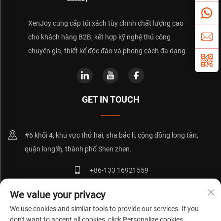
XenJoy cung cấp túi xách tùy chỉnh chất lượng cao
cho khách hàng B2B, kết hợp kỹ nghệ thủ công
chuyên gia, thiết kế độc đáo và phong cách đa dạng.
GET IN TOUCH
#6 khối 4, khu vực thứ hai, sha bắc li, cộng đồng long tân,
quận long岗, thành phố Shen zhen.
+86-133 16921559
[email protected]
We value your privacy
We use cookies and similar tools to provide our services. If you
don't want to accept all cookies, click Personalize cookies.