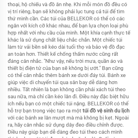
thoại, hộ chiếu và đồ ăn nhẹ. Khi mỗi món đồ đều có
vị trí riêng, bạn sẽ không phải lục tung cả túi để tìm
thứ mình cần. Các túi của BELLEKOR có thể có các
ngăn với kích cỡ khác nhau, để bạn lựa chọn loại phù
hợp nhất với nhu cầu của mình. Một khía cạnh thực tế
khác là sử dụng chất liệu chắc chắn. Một chiếc túi
làm từ vải bền sẽ kéo dài tuổi thọ và bảo vệ đồ đạc
an toàn hơn. Thiết kế chống thấm nước cũng rất
đáng cân nhắc. "Như vậy, nếu trời mưa, quần áo và
thiết bị điện tử của bạn sẽ không bị ướt." Bạn cũng
có thể cân nhắc thêm bánh xe dưới đáy túi. Bánh xe
giúp việc di chuyển túi qua sân bay dễ dàng hơn
nhiều. Tất nhiên là bạn không cần phải xách túi theo
sau nữa, mà chỉ cần kéo lăn đi. Điều này đặc biệt hữu
ích nếu bạn có một chiếc túi nặng. BELLEKOR có thể
hỗ trợ bạn trong việc tạo ra một
túi đồ vệ sinh du lịch
với các bánh xe lăn mượt mà mà không bị kẹt. Ngoài
ra, hãy cân nhắc sử dụng dây đeo điều chỉnh được.
Điều này giúp bạn dễ dàng đeo túi theo cách mình