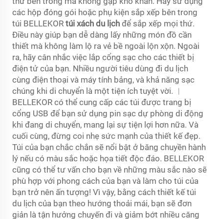
thứ bên trong mà không gặp khó khăn. Hãy sử dụng
các hộp đóng gói hoặc phụ kiện sắp xếp bên trong
túi BELLEKOR
túi xách du lịch
để sắp xếp mọi thứ.
Điều này giúp bạn dễ dàng lấy những món đồ cần
thiết mà không làm lộ ra vẻ bề ngoài lộn xộn. Ngoài
ra, hãy cân nhắc việc lắp cổng sạc cho các thiết bị
điện tử của bạn. Nhiều người tiêu dùng đi du lịch
cùng điện thoại và máy tính bảng, và khả năng sạc
chúng khi di chuyển là một tiện ích tuyệt vời. ︱
BELLEKOR có thể cung cấp các túi được trang bị
cổng USB để bạn sử dụng pin sạc dự phòng di động
khi đang di chuyển, mang lại sự tiện lợi hơn nữa. Và
cuối cùng, đừng coi nhẹ sức mạnh của thiết kế đẹp.
Túi của bạn chắc chắn sẽ nổi bật ở băng chuyền hành
lý nếu có màu sắc hoặc họa tiết độc đáo. BELLEKOR
cũng có thể tư vấn cho bạn về những màu sắc nào sẽ
phù hợp với phong cách của bạn và làm cho túi của
bạn trở nên ấn tượng! Vì vậy, bằng cách thiết kế túi
du lịch của bạn theo hướng thoải mái, bạn sẽ đơn
giản là tận hưởng chuyến đi và giảm bớt nhiều căng