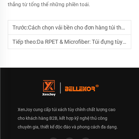
thẳng từ tổng thể những phiền toái.
Trước:
Cách chọn vải bền cho đơn hàng túi thể thao may theo yêu cầu tiếp theo của bạn
Tiếp theo:
Da RPET & Microfiber: Túi đựng tùy chỉnh Chứng minh Bền vững Vẫn Có Thể Sang trọng
XenJoy cung cấp túi xách tùy chỉnh chất lượng cao
cho khách hàng B2B, kết hợp kỹ nghệ thủ công
chuyên gia, thiết kế độc đáo và phong cách đa dạng.