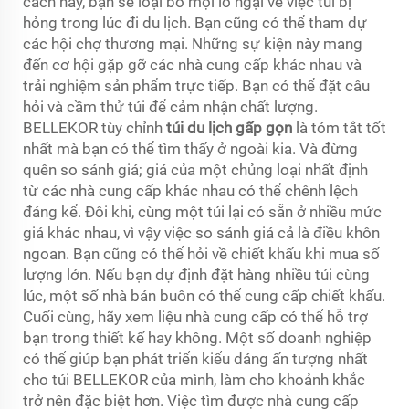
cách này, bạn sẽ loại bỏ mọi lo ngại về việc túi bị
hỏng trong lúc đi du lịch. Bạn cũng có thể tham dự
các hội chợ thương mại. Những sự kiện này mang
đến cơ hội gặp gỡ các nhà cung cấp khác nhau và
trải nghiệm sản phẩm trực tiếp. Bạn có thể đặt câu
hỏi và cầm thử túi để cảm nhận chất lượng.
BELLEKOR tùy chỉnh
túi du lịch gấp gọn
là tóm tắt tốt
nhất mà bạn có thể tìm thấy ở ngoài kia. Và đừng
quên so sánh giá; giá của một chủng loại nhất định
từ các nhà cung cấp khác nhau có thể chênh lệch
đáng kể. Đôi khi, cùng một túi lại có sẵn ở nhiều mức
giá khác nhau, vì vậy việc so sánh giá cả là điều khôn
ngoan. Bạn cũng có thể hỏi về chiết khấu khi mua số
lượng lớn. Nếu bạn dự định đặt hàng nhiều túi cùng
lúc, một số nhà bán buôn có thể cung cấp chiết khấu.
Cuối cùng, hãy xem liệu nhà cung cấp có thể hỗ trợ
bạn trong thiết kế hay không. Một số doanh nghiệp
có thể giúp bạn phát triển kiểu dáng ấn tượng nhất
cho túi BELLEKOR của mình, làm cho khoảnh khắc
trở nên đặc biệt hơn. Việc tìm được nhà cung cấp