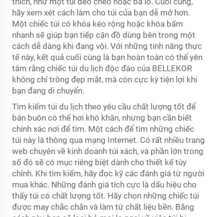
thích, như một túi đeo chéo hoặc ba lô. Cuối cùng,
hãy xem xét cách làm cho túi của bạn dễ mở hơn.
Một chiếc túi có khóa kéo rộng hoặc khóa bấm
nhanh sẽ giúp bạn tiếp cận đồ dùng bên trong một
cách dễ dàng khi đang vội. Với những tính năng thực
tế này, kết quả cuối cùng là bạn hoàn toàn có thể yên
tâm rằng chiếc túi du lịch độc đáo của BELLEKOR
không chỉ trông đẹp mắt, mà còn cực kỳ tiện lợi khi
bạn đang di chuyển.
Tìm kiếm túi du lịch theo yêu cầu chất lượng tốt để
bán buôn có thể hơi khó khăn, nhưng bạn cần biết
chính xác nơi để tìm. Một cách để tìm những chiếc
túi này là thông qua mạng Internet. Có rất nhiều trang
web chuyên về kinh doanh túi xách, và phần lớn trong
số đó sẽ có mục riêng biệt dành cho thiết kế tùy
chỉnh. Khi tìm kiếm, hãy đọc kỹ các đánh giá từ người
mua khác. Những đánh giá tích cực là dấu hiệu cho
thấy túi có chất lượng tốt. Hãy chọn những chiếc túi
được may chắc chắn và làm từ chất liệu bền. Bằng