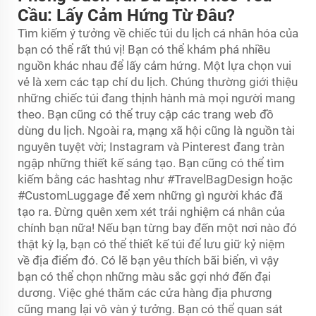
Cầu: Lấy Cảm Hứng Từ Đâu?
Tìm kiếm ý tưởng về chiếc túi du lịch cá nhân hóa của
bạn có thể rất thú vị! Bạn có thể khám phá nhiều
nguồn khác nhau để lấy cảm hứng. Một lựa chọn vui
vẻ là xem các tạp chí du lịch. Chúng thường giới thiệu
những chiếc túi đang thịnh hành mà mọi người mang
theo. Bạn cũng có thể truy cập các trang web đồ
dùng du lịch. Ngoài ra, mạng xã hội cũng là nguồn tài
nguyên tuyệt vời; Instagram và Pinterest đang tràn
ngập những thiết kế sáng tạo. Bạn cũng có thể tìm
kiếm bằng các hashtag như #TravelBagDesign hoặc
#CustomLuggage để xem những gì người khác đã
tạo ra. Đừng quên xem xét trải nghiệm cá nhân của
chính bạn nữa! Nếu bạn từng bay đến một nơi nào đó
thật kỳ lạ, bạn có thể thiết kế túi để lưu giữ kỷ niệm
về địa điểm đó. Có lẽ bạn yêu thích bãi biển, vì vậy
bạn có thể chọn những màu sắc gợi nhớ đến đại
dương. Việc ghé thăm các cửa hàng địa phương
cũng mang lại vô vàn ý tưởng. Bạn có thể quan sát