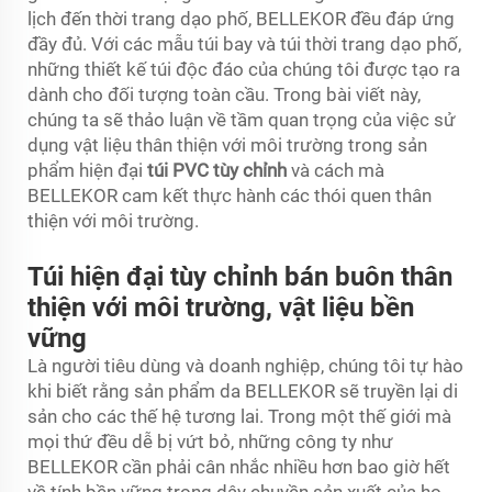
lịch đến thời trang dạo phố, BELLEKOR đều đáp ứng
đầy đủ. Với các mẫu túi bay và túi thời trang dạo phố,
những thiết kế túi độc đáo của chúng tôi được tạo ra
dành cho đối tượng toàn cầu. Trong bài viết này,
chúng ta sẽ thảo luận về tầm quan trọng của việc sử
dụng vật liệu thân thiện với môi trường trong sản
phẩm hiện đại
túi PVC tùy chỉnh
và cách mà
BELLEKOR cam kết thực hành các thói quen thân
thiện với môi trường.
Túi hiện đại tùy chỉnh bán buôn thân
thiện với môi trường, vật liệu bền
vững
Là người tiêu dùng và doanh nghiệp, chúng tôi tự hào
khi biết rằng sản phẩm da BELLEKOR sẽ truyền lại di
sản cho các thế hệ tương lai. Trong một thế giới mà
mọi thứ đều dễ bị vứt bỏ, những công ty như
BELLEKOR cần phải cân nhắc nhiều hơn bao giờ hết
về tính bền vững trong dây chuyền sản xuất của họ.