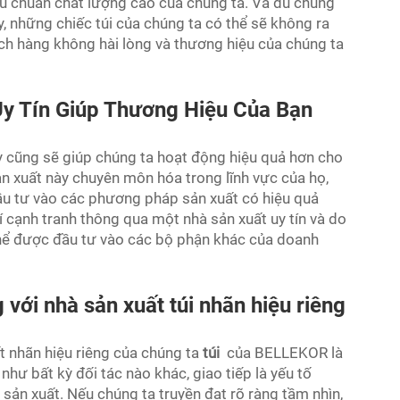
u chuẩn chất lượng cao của chúng ta. Và dù chúng
y, những chiếc túi của chúng ta có thể sẽ không ra
ách hàng không hài lòng và thương hiệu của chúng ta
y Tín Giúp Thương Hiệu Của Bạn
ậy cũng sẽ giúp chúng ta hoạt động hiệu quả hơn cho
 xuất này chuyên môn hóa trong lĩnh vực của họ,
 đầu tư vào các phương pháp sản xuất có hiệu quả
hí cạnh tranh thông qua một nhà sản xuất uy tín và do
ó thể được đầu tư vào các bộ phận khác của doanh
với nhà sản xuất túi nhãn hiệu riêng
t nhãn hiệu riêng của chúng ta
túi
của BELLEKOR là
hư bất kỳ đối tác nào khác, giao tiếp là yếu tố
 sản xuất. Nếu chúng ta truyền đạt rõ ràng tầm nhìn,