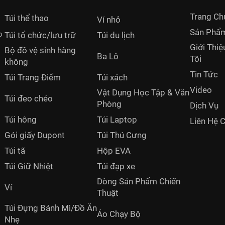
Trang Ch
Túi thể thao
Ví nhỏ
Sản Phẩ
o
Túi tổ chức/lưu trữ
Túi du lịch
Giới Thi
Bộ đồ vệ sinh hàng
Ba Lô
Tôi
không
Tin Tức
Túi Trang Điểm
Túi xách
Video
Vật Dụng Học Tập & Văn
Túi đeo chéo
Phòng
Dịch Vụ
Túi hông
Túi Laptop
Liên Hệ 
Gói giấy Dupont
Túi Thú Cưng
Túi tã
Hộp EVA
Túi Giữ Nhiệt
Túi đạp xe
Dòng Sản Phẩm Chiến
Ví
Thuật
Túi Đựng Bánh Mì/Đồ Ăn
Áo Chạy Bộ
Nhẹ