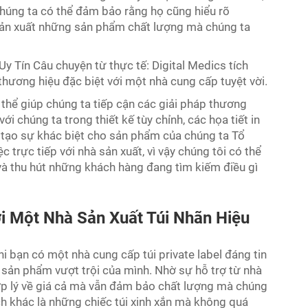
chúng ta có thể đảm bảo rằng họ cũng hiểu rõ
ợ sản xuất những sản phẩm chất lượng mà chúng ta
 Tín Câu chuyện từ thực tế: Digital Medics tích
thương hiệu đặc biệt với một nhà cung cấp tuyệt vời.
 thể giúp chúng ta tiếp cận các giải pháp thương
i chúng ta trong thiết kế tùy chỉnh, các họa tiết in
ể tạo sự khác biệt cho sản phẩm của chúng ta
Tổ
ệc trực tiếp với nhà sản xuất, vì vậy chúng tôi có thể
và thu hút những khách hàng đang tìm kiếm điều gì
ới Một Nhà Sản Xuất Túi Nhãn Hiệu
 bạn có một nhà cung cấp túi private label đáng tin
c sản phẩm vượt trội của mình. Nhờ sự hỗ trợ từ nhà
hợp lý về giá cả mà vẫn đảm bảo chất lượng mà chúng
 khác là những chiếc túi xinh xắn mà không quá