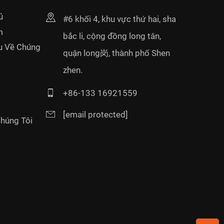
ủ
#6 khối 4, khu vực thứ hai, sha
m
bắc li, cộng đồng long tân,
ệu Về Chúng
quận long岗, thành phố Shen
zhen.
+86-133 16921559
[email protected]
Chúng Tôi