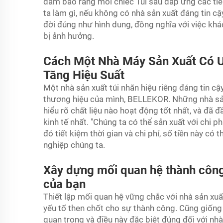
đảm bảo rằng mỗi chiếc
Túi sau
đáp ứng các tiê
ta làm gì, nếu không có nhà sản xuất đáng tin cậ
đời đúng như hình dung, đồng nghĩa với việc kh
bị ảnh hưởng.
Cách Một Nhà Máy Sản Xuất Có U
Tăng Hiệu Suất
Một nhà sản xuất túi nhãn hiệu riêng đáng tin c
thương hiệu của mình, BELLEKOR. Những nhà sản
hiểu rõ chất liệu nào hoạt động tốt nhất, và đã
kinh tế nhất. "Chúng ta có thể sản xuất với chi p
đó tiết kiệm thời gian và chi phí, số tiền này c
nghiệp chúng ta.
Xây dựng mối quan hệ thành công 
của bạn
Thiết lập mối quan hệ vững chắc với nhà sản xuấ
yếu tố then chốt cho sự thành công. Cũng giống n
quan trọng và điều này đặc biệt đúng đối với nhà