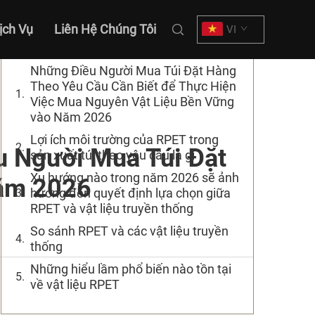
Mục lục
ịch Vụ
Liên Hệ Chúng Tôi
VI
Những Điều Người Mua Túi Đặt Hàng
Theo Yêu Cầu Cần Biết để Thực Hiện
Việc Mua Nguyên Vật Liệu Bền Vững
vào Năm 2026
Lợi ích môi trường của RPET trong
u Người Mua Túi Đặt
sản xuất túi theo yêu cầu là gì
Xu hướng nào trong năm 2026 sẽ ảnh
Năm 2026
hưởng đến quyết định lựa chọn giữa
RPET và vật liệu truyền thống
So sánh RPET và các vật liệu truyền
thống
Những hiểu lầm phổ biến nào tồn tại
về vật liệu RPET