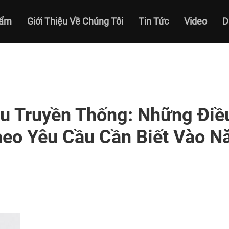
hẩm
Giới Thiệu Về Chúng Tôi
Tin Tức
Video
D
ệu Truyền Thống: Những Điề
eo Yêu Cầu Cần Biết Vào 