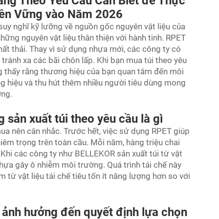
àng Theo Yêu Cầu Cần Biết để Thực
Bền Vững vào Năm 2026
uy nghĩ kỹ lưỡng về nguồn gốc nguyên vật liệu của
hững nguyên vật liệu thân thiện với hành tinh. RPET
chất thải. Thay vì sử dụng nhựa mới, các công ty có
 tránh xa các bãi chôn lấp. Khi bạn mua túi theo yêu
 thấy rằng thương hiệu của bạn quan tâm đến môi
ng hiệu và thu hút thêm nhiều người tiêu dùng mong
ờng.
 sản xuất túi theo yêu cầu là gì
ua nên cân nhắc. Trước hết, việc sử dụng RPET giúp
êm trọng trên toàn cầu. Mỗi năm, hàng triệu chai
. Khi các công ty như BELLEKOR sản xuất túi từ vật
nhựa gây ô nhiễm môi trường. Quá trình tái chế này
từ vật liệu tái chế tiêu tốn ít năng lượng hơn so với
ảnh hưởng đến quyết định lựa chọn