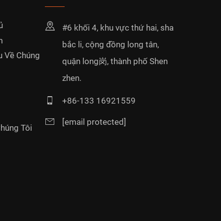
ủ
#6 khối 4, khu vực thứ hai, sha
m
bắc li, cộng đồng long tân,
ệu Về Chúng
quận long岗, thành phố Shen
zhen.
+86-133 16921559
[email protected]
Chúng Tôi