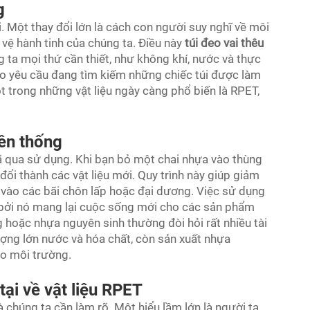
g
. Một thay đổi lớn là cách con người suy nghĩ về môi
ệ hành tinh của chúng ta. Điều này
túi đeo vai thêu
g ta mọi thứ cần thiết, như không khí, nước và thực
heo yêu cầu đang tìm kiếm những chiếc túi được làm
ột trong những vật liệu ngày càng phổ biến là RPET,
yền thống
ã qua sử dụng. Khi bạn bỏ một chai nhựa vào thùng
đổi thành các vật liệu mới. Quy trình này giúp giảm
 vào các bãi chôn lấp hoặc đại dương. Việc sử dụng
, bởi nó mang lại cuộc sống mới cho các sản phẩm
g hoặc nhựa nguyên sinh thường đòi hỏi rất nhiều tài
lượng lớn nước và hóa chất, còn sản xuất nhựa
ho môi trường.
ại về vật liệu RPET
 chúng ta cần làm rõ. Một hiểu lầm lớn là người ta