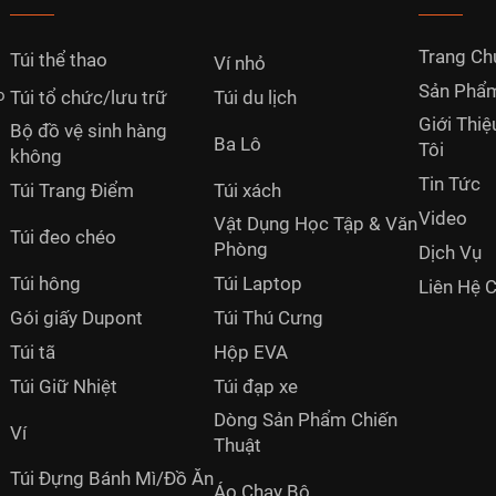
Trang Ch
Túi thể thao
Ví nhỏ
Sản Phẩ
o
Túi tổ chức/lưu trữ
Túi du lịch
Giới Thi
Bộ đồ vệ sinh hàng
Ba Lô
Tôi
không
Tin Tức
Túi Trang Điểm
Túi xách
Video
Vật Dụng Học Tập & Văn
Túi đeo chéo
Phòng
Dịch Vụ
Túi hông
Túi Laptop
Liên Hệ 
Gói giấy Dupont
Túi Thú Cưng
Túi tã
Hộp EVA
Túi Giữ Nhiệt
Túi đạp xe
Dòng Sản Phẩm Chiến
Ví
Thuật
Túi Đựng Bánh Mì/Đồ Ăn
Áo Chạy Bộ