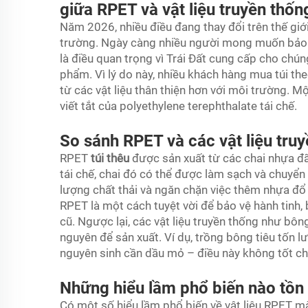
giữa RPET và vật liệu truyền thốn
Năm 2026, nhiều điều đang thay đổi trên thế giới
trường. Ngày càng nhiều người mong muốn bảo v
là điều quan trọng vì Trái Đất cung cấp cho chún
phẩm. Vì lý do này, nhiều khách hàng mua túi t
từ các vật liệu thân thiện hơn với môi trường. M
viết tắt của polyethylene terephthalate tái chế.
So sánh RPET và các vật liệu tru
RPET
túi thêu
được sản xuất từ các chai nhựa đ
tái chế, chai đó có thể được làm sạch và chuyển 
lượng chất thải và ngăn chặn việc thêm nhựa đổ
RPET là một cách tuyệt vời để bảo vệ hành tinh
cũ. Ngược lại, các vật liệu truyền thống như bôn
nguyên để sản xuất. Ví dụ, trồng bông tiêu tốn 
nguyên sinh cần dầu mỏ – điều này không tốt c
Những hiểu lầm phổ biến nào tồn t
Có một số hiểu lầm phổ biến về vật liệu RPET mà