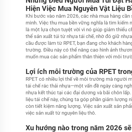
Những Điều Người Mua Túi Đặt H
Hiện Việc Mua Nguyên Vật Liệu 
Khi bước vào năm 2026, các nhà mua hàng cần s
mình. Việc thu mua bền vững nghĩa là tìm kiếm n
là một lựa chọn tuyệt vời vì nó giúp giảm thiểu 
thể sản xuất túi từ nhựa tái chế, nhờ đó giữ nhựa
cầu được làm từ RPET, bạn đang cho khách hàng
trường. Điều này có thể nâng cao hình ảnh thươ
muốn mua các sản phẩm thân thiện với môi trư
Lợi ích môi trường của RPET trong
RPET có nhiều lợi thế về môi trường mà người m
tái chế rác thải nhựa—một vấn đề ngày càng nghi
nhựa kết thúc tại các đại dương và bãi chôn lấp
liệu tái chế này, chúng ta góp phần giảm lượng 
còn tiết kiệm năng lượng. Việc sản xuất sản phẩm 
việc sản xuất từ nguyên liệu thô.
Xu hướng nào trong năm 2026 sẽ 