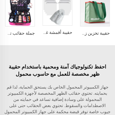
حقيبة أقمشة غير منسوجة مقاومة للماء مطبوعة بالشعار مغلقة بخيط سحب مخصصة لاستخدام المنزل والمكتب وتعبئة الهدايا
حقيبة تخزين زخرفية لعيد الميلاد من BELLEKOR (نمط تنظيم العطلات)
جملة حقائب تجميل مقاومة للماء ذات غلاف صلب من Eva منظمة السفر حقيبة مستحضرات التجميل الصلبة نيولون صندوق تخزين مستحضرات التجميل الكبير
احفظ تكنولوجياك آمنة ومحمية باستخدام حقيبة
ظهر مخصصة للعمل مع حاسوب محمول
جهاز الكمبيوتر المحمول الخاص بك يستحق الحماية، لذا قم
بحمايته. تحتوي حقائب الظهر المخصصة لأجهزة الكمبيوتر
المحمولة على وسادة إضافية تساعد في حمايته من
الاصطدامات والسقوط. تحتوي بعض الحقائب حتى على
جيوب خاصة توفر قبضة محكمة على جهاز الكمبيوتر المحمول