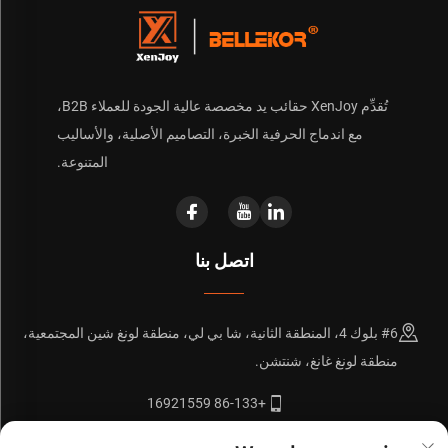
تُقدِّم XenJoy حقائب يد مخصصة عالية الجودة للعملاء B2B،
مع اندماج الحرفية الخبرة، التصاميم الأصلية، والأساليب
المتنوعة.
اتصل بنا
#6 بلوك 4، المنطقة الثانية، شا بي لي، منطقة لونغ شين المجتمعية،
منطقة لونغ غانغ، شنتشن.
+86-133 16921559
[email protected]