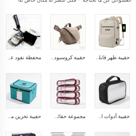
العشوائي عن ما تحتاجه — فكل عنصر له مكان خاص به!
حقيبة ظهر قابلة للتوسيع مصنوعة من النيلون بسعة كبيرة مضادة للسرقة مخصصة للسفر الجوي تصلح كحقيبة يد تحتوي على مكان للكمبيوتر المحمول للرجال والنساء
حقيبة كروسبودي أنيقة بتصميم بسيط من BELLEKOR
محفظة نقود عصرية بسحّم من النايلون من BELLEKOR
حقيبة أدوات استحمام بتصميم ثلاثي الطبقات من BELLEKOR
مجموعة حقائب مكياج شفافة من قماش شبكي من BELLEKOR
حقيبة تخزين ملابس قابلة للطي من BELLEKOR (نمط تنظيم المنزل)