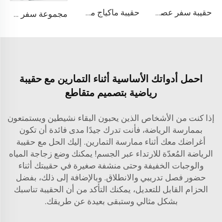
حقيبة سفر عصرية من BELLEKOR
حقيبة ماكياج مخصصة بنمط زهري منظم مستحضرات التجميل بسحابة حقيبة سفر غسل للنساء حقيبة مستحضرات التجميل
مجموعة سفر محمولة ومدامة تحمل الشعار الخاص بك، تتضمن حقائب فرز الأمتعة وتنظيم الملابس وحقائب تخزين مقاومة للغبار لل أحذية
احمل أدواتك الأساسية أثناء التمارين مع حقيبة
رياضية بتصميم متقاطع
إذا كنت من الأشخاص الذين يحبون البقاء نشيطين ويستمتعون
بممارسة الرياضة، فأنت تدرك جيدًا مدى فائدة أن تكون
أغراضك معك أثناء ممارسة التمارين. إليك الحل مع حقيبة
الرياضة المُعدّة للارتداء عبر الجسم! يمكنك وضع زجاجة المياه
والوجبات الخفيفة وحتى منشفة صغيرة في حقيبتك أثناء
حضور فصل تدريبي والانطلاق. وبالإضافة إلى ذلك، بفضل
الحزام القابل للتعديل، يمكنك التأكد من أن الحقيبة تناسبك
بشكل مثالي وستبقى بعيدة عن طريقك.