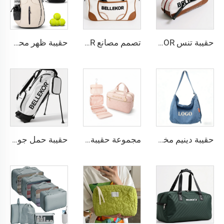
حقيبة تنس BELLEKOR - التخصيص الحصري يعزز العلامة التجارية طوال العملية من التصميم إلى التوصيل
تصمم مصانع BELLEKOR حقائب تنس احترافية (نمط كتفين متعدد الوظائف)
حقيبة ظهر محمولة مقاومة للماء مخصصة للرجال والنساء تحتوي على مضرب تنس وريشة بادمنتون
حقيبة دينيم مخصصة: حقيبة كتف دينيم مغسولة بأسلوب ريترو: مبيعات مباشرة من المصنع مع دعم التطريز/الطباعة للشعار
مجموعة حقيبة مستلزمات تويلتية BELLEKOR باللون الوردي بتصميم ماسي
حقيبة حمل جولف من BELLEKOR