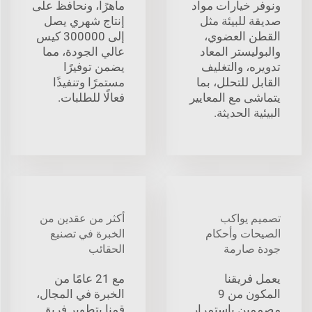
ونوفر خيارات مواد
ماهرًا، ونحافظ على
صديقة للبيئة مثل
إنتاج شهري يصل
القطن العضوي،
إلى 300000 كيس
والبوليستر المعاد
عالي الجودة، مما
تدويره، والتغليف
يضمن توفيرًا
القابل للتحلل، بما
مستمرًا وتنفيذًا
يتماشى مع المعايير
فعالًا للطلبات.
البيئية الحديثة.
تصميم يواكب
أكثر من عقدين من
الصيحات وأحكام
الخبرة في تصنيع
جودة صارمة
الحقائب
يعمل فريقنا
مع 21 عامًا من
المكون من 9
الخبرة في المجال،
مصممين باستمرار
قمنا بتطوير فريق