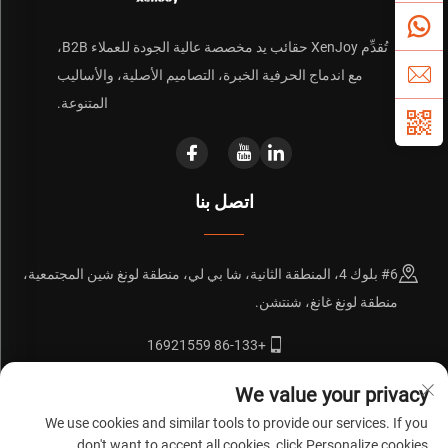
تُقدِّم XenJoy حقائب يد مخصصة عالية الجودة للعملاء B2B،
مع اندماج الحرفية الخبرة، التصاميم الأصلية، والأساليب
المتنوعة.
اتصل بنا
#6 بلوك 4، المنطقة الثانية، شا بي لي، منطقة لونغ شين المجتمعية،
منطقة لونغ غانغ، شنتشن.
+86-133 16921559
[email protected]
We value your privacy
We use cookies and similar tools to provide our services. If you
don't want to accept all cookies, click Personalize cookies.