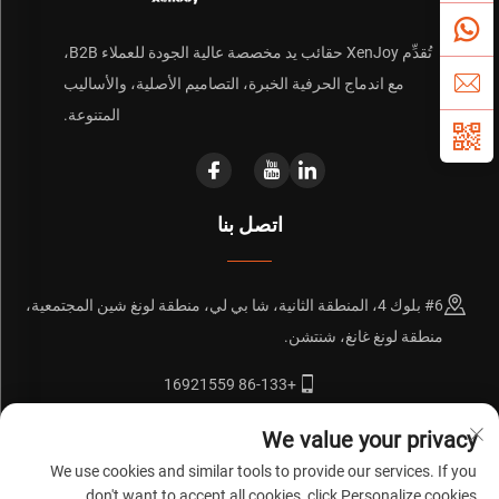
تُقدِّم XenJoy حقائب يد مخصصة عالية الجودة للعملاء B2B،
مع اندماج الحرفية الخبرة، التصاميم الأصلية، والأساليب
المتنوعة.
اتصل بنا
#6 بلوك 4، المنطقة الثانية، شا بي لي، منطقة لونغ شين المجتمعية،
منطقة لونغ غانغ، شنتشن.
+86-133 16921559
[email protected]
We value your privacy
We use cookies and similar tools to provide our services. If you
don't want to accept all cookies, click Personalize cookies.