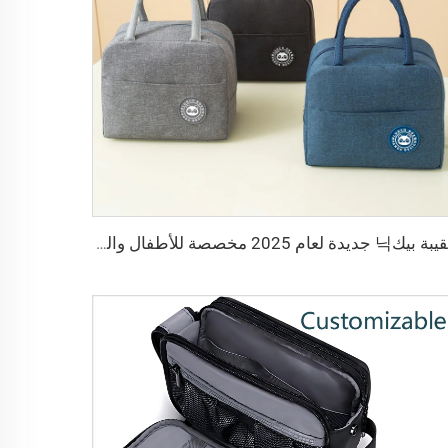
حقيبة بيك닉 جديدة لعام 2025 مخصصة للأطفال والطلاب مع عزل حراري سميك من الألمنيوم حقيبة غداء للأطفال من المصنع