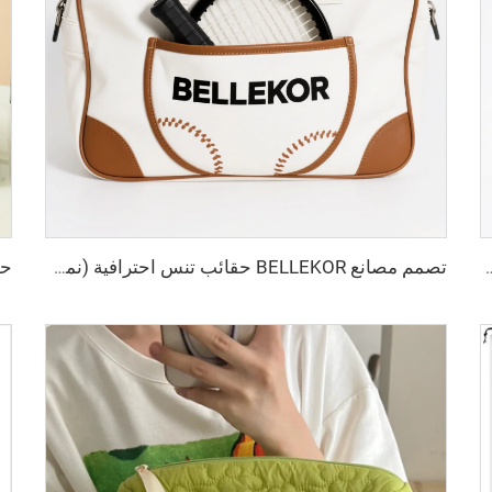
ة من قماش شبكي من BELLEKOR
تصمم مصانع BELLEKOR حقائب تنس احترافية (نمط كتفين متعدد الوظائف)