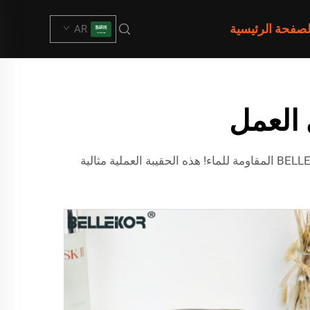
لصفحة الرئيسية
AR
 العمل
هل سئمت من تعرض مقتنياتك للبلل في المطر؟ لا داعي لورق مبلل أو أجهزة إلكترونية رطبة بعد الآن بفضل حقيبة BELLEKOR المقاومة للماء! هذه الحقيبة العملية مثالية