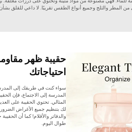
طقس؛ ليس مع حقيبة BELLEKOR المقاومة للماء. فهي مصنوعة من مواد متينة وتحتوي على د
 من المطر والثلج وجميع أنواع الطقس تقريبًا. لا داعي للقلق بشأ
حقيبة ظهر مقاومة
احتياجاتك
سواء كنت في طريقك إلى المدرسة 
المثالي. تحتوي الحقيبة على العد
لك بتنظيم جميع الأغراض الضروري
والدفاتر والأقلام! كما أن الحقيب
طوال اليوم.