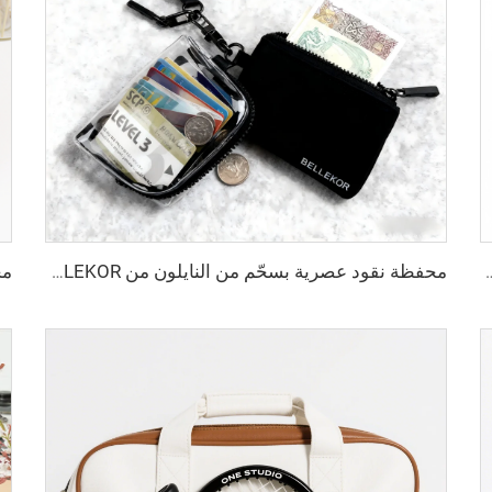
خصصة للسفر الجوي تصلح كحقيبة يد تحتوي على مكان للكمبيوتر المحمول للرجال والنساء
محفظة نقود عصرية بسحّم من النايلون من BELLEKOR