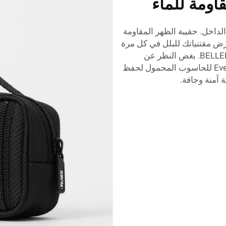
اومة للماء
لداخل. حقيبة الظهر المقاومة
ق بشأن تعرض مقتنياتك للبلل في كل مرة
تستخدم فيها حقيبة الظهر المقاومة للماء من BELLEKOR. بغض النظر عن
الظروف الجوية، يمكنك الاعتماد على حقيبة Evecase للحاسوب المحمول لحفظ
آمنة وجافة.