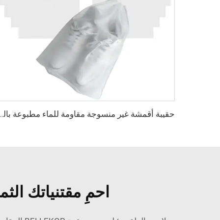
حقيبة أقمشة غير منسوجة مقاومة للماء مطبوعة بالشعار مغلقة بخيط سحب مخصص
احمِ مقتنياتك ال