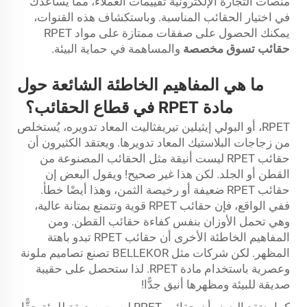
منصات التجارة الإلكترونية تقييمات العملاء، مما يساعدك
في اختيار الحقائب المناسبة. وباستكشاف هذه القنوات،
يمكنك الحصول على صفقات ممتازة على مواد RPET
حقائب تسوق مخصصة
والمساهمة في حماية البيئة.
ما هي المفاهيم الخاطئة الشائعة حول
مادة RPET في قطاع الحقائب؟
RPET، أو البولي إيثيلين تيريفثاليت المعاد تدويره، يُستخلص
من زجاجات البلاستيك المعاد تدويرها. ويعتقد الكثيرون أن
حقائب RPET ليست أنيقة مثل الحقائب المصنوعة من
القطن أو الجلد. لكن هذا غير صحيح! ويقول البعض إن
حقائب RPET ضعيفة أو رخيصة الثمن، وهذا أيضًا خطأ.
ففي الواقع، فإن حقائب RPET قوية وتتمتع بمتانة عالية،
وهي تحمل الأوزان بنفس كفاءة حقائب القطن. ومن
المفاهيم الخاطئة الأخرى أن حقائب RPET تبدو باهتة
المظهر. لكن شركات مثل BELLEKOR تصنع تصاميم ملونة
وعصرية باستخدام مادة RPET. لذا ستحصل على حقيبة
صديقة للبيئة ومظهرها أنيق جدًّا!