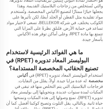
هو اختصار لمادة البولي إيثيلين تيريفثاليت المعاد تدويرها،
والتي تُستخلص من زجاجات البلاستيك القديمة. وهذا
يجعلها خيارًا ممتازًا لتصنيع الأكياس المخصصة. وتُستخدم
مواد تقليدية مثل القطن أو الجلد أيضًا، لكن تأثيرها على
الكوكب يختلف. في شركة BELLEKOR، نسعى لاختيار مواد
تساعد في حماية الأرض. فلنلقِ نظرةً على المزايا التي
تتمتع بها مادة RPET، وعلى أماكن توفر هذه الأكياس
بأسعار جيدة.
ما هي الفوائد الرئيسية لاستخدام
البوليستر المعاد تدويره (RPET) في
تصنيع الحقائب المخصصة المستدامة؟
استخدام البوليستر المعاد تدويره (RPET) في
أكياس
مخصصة
له عدة مزايا جيدة. أولاً، يقلل من النفايات.
فزجاجات البلاستيك التي يتم التخلص منها قد تبقى في
المكبات لمدة سنوات عديدة. وبتحويلها إلى بوليستر معاد
تدويره (RPET)، نمنع وصولها إلى هذه المكبات ونمنحها
حياة ثانية. وبالتالي، يقل التلوث وتصبح كوكبنا أفضل. كما أن
إنتاج البوليستر المعاد تدويره (RPET) يتطلب طاقة أقل