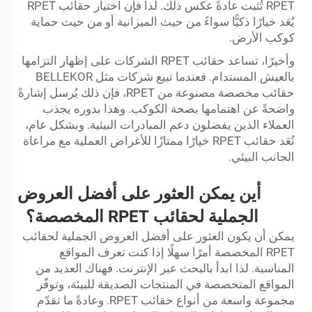
RPET تُثبت عادةً عكس ذلك. لذا فإن اختيار حقائب RPET
يُعَد خيارًا ذكيًّا سواءً من حيث الميزانية أو من حيث حماية
كوكب الأرض.
وأخيرًا، تساعد حقائب RPET الشركات على إظهار التزامها
بالعيش المستدام. فعندما تبيع شركات مثل BELLEKOR
حقائب مخصصة مصنوعة من RPET، فإن ذلك يُرسل إشارةً
واضحةً عن اهتمامها بصحة الكوكب. وهذا بدوره يجذب
العملاء الذين يفضلون دعم المبادرات البيئية. وبشكل عام،
تُعَد حقائب RPET خيارًا ممتازًا للأغراض العملية مع مراعاة
الجانب البيئي.
أين يمكن العثور على أفضل العروض
الجملية لحقائب RPET المخصصة؟
يمكن أن يكون العثور على أفضل العروض الجملية لحقائب
RPET المخصصة أمرًا سهلًا إذا كنت تعرف المواقع
المناسبة. لذا ابدأ بالبحث عبر الإنترنت. فهناك العديد من
المواقع المتخصصة في المنتجات الصديقة للبيئة، وتوفّر
مجموعة واسعة من أنواع حقائب RPET. وعادةً ما تقدّم