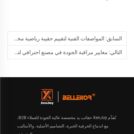
السابق:
المواصفات الفنية لتقييم حقيبة رياضية مخصصة متينة
التالي:
معايير مراقبة الجودة في مصنع احترافي لتصنيع الحقائب المخصصة
تُقدِّم XenJoy حقائب يد مخصصة عالية الجودة للعملاء B2B،
مع اندماج الحرفية الخبرة، التصاميم الأصلية، والأساليب