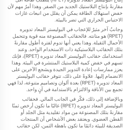
مقارنةً بإنتاج البلاستيك الجديد من الصفر. وهذا أمرٌ مهم لأن
خفض استهلاك الطاقة يمكن أن يقلل من انبعاث غازات
الاحتباس الحراري التي تضر بالبيئة.
وجانبٌ آخر مثيرٌ للإعجاب في البوليستر المعاد تدويره
(RPET) هو متانته. فالحقائب المصنوعة منه قوية وتتحمل
الأحمال الثقيلة. وهذا يعني أنها تدوم لفترة أطول مقارنةً
بتلك الحقائب البلاستيكية ذات الاستخدام الواحد. وعند
استخدامك حقائب البوليستر المعاد تدويره (RPET)، فإنك
تسهم في خفض كمية البلاستيك المنتشرة في البيئة. وهذا
يعزز ممارسات إعادة التدوير الجيدة ويشجع الآخرين على
الانضمام إليها. علاوةً على ذلك، تتوفر حقائب البوليستر
المعاد تدويره (RPET) بعدة ألوان وتصاميم متنوعة، لذا فهي
تجمع بين الأناقة والالتزام بالاستدامة في آنٍ واحد.
وبالإضافة إلى ذلك، فكّر في الجانب المالي. فحقائب
البوليستر المعاد تدويره (RPET) غالبًا ما تكون أرخص ثمنًا
مقارنةً بتلك المصنوعة من مواد تقليدية مثل الجلد أو
القطن العضوي. ويعتقد بعض الأشخاص أن المنتجات
الصديقة للبيئة دائمًا ما تكون باهظة الثمن، لكن حقائب