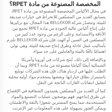
المخصصة المصنوعة من مادة RPET؟
في مجال الأكياس المخصصة المصنوعة من مادة RPET،
يتسابق العديد من المصنّعين للانخراط في خيارات صديقة
للبيئة. وتتصدّر شركة BELLEKOR هذا المجال، مع تركيزها
على إنتاج أكياس عالية الجودة من مادة RPET تجمع بين
الأناقة والاستدامة. وعلى الرغم من وجود عدد كبير من
المصنّعين في الصين أو الهند، فإن شركة BELLEKOR تلتزم
بأساليب عمل عادلة وطرق إنتاج صديقة للبيئة. وهي تولي
اهتمامًا بالغًا بالبيئة والعاملين على حد سواء.
وبالإضافة إلى ذلك، تُنتج شركات في أوروبا وأمريكا
الشمالية أيضًا أكياسًا مصنوعة من مادة RPET. وبما أن
الطلب عليها في ازديادٍ هناك، فإن هذه الشركات توسّع
باستمرار نطاق خياراتها. وبعضها يستخدم مواد أولية محلية
لتقليل انبعاثات الغازات الناتجة عن النقل.
كما أن العديد من المصنّعين يعتمدون الشفافية في الإفصاح
عن طرق إنتاجهم. فهم يوضحون عمليات التصنيع والمواد
المستخدمة، مما يمنح المشترين شعورًا بالثقة والاطمئنان.
ويمكن العثور بسهولة على هذه المعلومات عبر الإنترنت