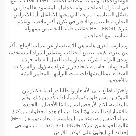
ألوانًا وأحجامًا وأنماطًا مختلفة لحقائب RPET.
حقائب
.
ضع
في اعتبارك احتياجاتك واستخدامك المقصود. فللمدارس،
يفضّل التصاميم المرحة التي يحبها الأطفال. أما للأغراض
التجارية، فالتصميم الاحترافي يكون أكثر ملاءمة. وتقدّم
شركة BELLEKOR حقائب قابلة للتخصيص بسهولة
لتتناسب مع احتياجاتك.
وممارسة أخرى هامة هي الاستفسار عن عملية الإنتاج. تأكّد
من معرفة كيفية تصنيع الحقائب ومصادر المواد المستخدمة
ومدى التزام الشركة بممارسات العمل العادلة. فهذه
المعلومات حاسمة لاتخاذ قرار شراء مسؤول. والشركات
الشفافة تمتلك شهادات تثبت التزامها بالمعايير البيئية
والأخلاقية.
وأخيرًا، اطلع على الأسعار والطلبات الدنيا. فكثيرٌ من
المورِّدين يشترطون كميةً دنياً، لذا تأكَّد من ذلك. وقُم
بالمقارنة، لكن الأرخص ليس دائمًا الأفضل. فالجودة
والاعتبارات البيئية تهمّ أيضًا. وباتباع هذه الخطوات، يمكنك
شراء أكياس مصنوعة من البوليستر المعاد تدويره (RPET)
عالية الجودة من شركة BELLEKOR بثقة، مما يسهم في
إحداث أثرٍ إيجابيٍّ على كوكب الأرض.