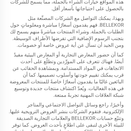
هذه المواقع خيارات الشراء بالجملة، مما يسمح للشركات
بالحصول على احتياجاتها بأسعار أقل.
وبهذا، يمكنك التواصل مع الشركات المصنِّعة مثل
BELLEKOR. فهم يقدمون أسعارًا مباشرة ومعلوماتٍ حول
الطلبات بالجملة. وشراء المنتجات مباشرةً منهم يسمح لك
بتجنب الرسوم الإضافية التي تفرضها الأطراف الوسيطة.
ومن الجيد أن تسأل عن أية عروض خاصة أو خصومات.
كما أن حضور المعارض التجارية أو المعارض البيئية مفيدٌ
أيضًا. فهناك تتعرف على المورِّدين وتطلّع على أحدث
الاتجاهات في المواد المستدامة. وبمشاهدة الحقائب عن
قرب يمكنك تقييم جودتها وأسلوب تصميمها. كما أن
البائعين غالبًا ما يقدمون أسعارًا خاصةً للمنتجات المعروضة
في هذه الفعاليات. ويُعدّ اكتشاف منتجات جديدة وتوسيع
شبكة العلاقات المهنية تجربةً ممتعة.
وأخيرًا، راجع وسائل التواصل الاجتماعي والمتاجر
الإلكترونية. فتقوم الشركات بنشر العروض الترويجية عليها.
وتتبّع حسابات BELLEKOR والعلامات التجارية الصديقة
للبيئة الأخرى لتبقى على اطلاعٍ بأحدث العروض. كما توفر