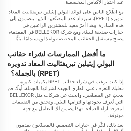
عند اختيار الأكياس المخصصة.
مع اطّلاع الناس على فوائد البولي إيثيلين تيريفثاليت المعاد
تدويره (RPET)، سيزداد عدد المصنّعين الذين ينضمون إلى
هذه المبادرة. وهذا أمرٌ مفيد للمشترين الراغبين في
خيارات صديقة للبيئة. ومع شركة BELLEKOR في المقدمة،
يصبح مستقبل الحقائب المخصصة واعدًا ومستدامًا بيئيًّا.
ما أفضل الممارسات لشراء حقائب
البولي إيثيلين تيريفثاليت المعاد تدويره
(RPET) بالجملة؟
إذا كنت ترغب في شراء حقائب RPET بكميات كبيرة،
فعليك التعرف على الطرق الجيدة لشرائها بالجملة. أولًا، قم
ببحثٍ عن المصنّعين، وابحث عن شركات مثل BELLEKOR
التي تُعرف بجودتها والتزامها البيئي. وتحقق من التقييمات
لمعرفة آراء العملاء. فهذا يضمن لك التعامل مع جهة
موثوقة.
بعد ذلك، فكّر في خيارات التصميم. فالمصنّعون يقدمون