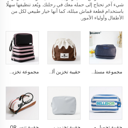
شيء آخر تحتاج إلى حمله معك في رحلتك. ويُعد تنظيفها سهلًا
باستخدام قطعة قماش مبللة، كما أنها خيار طبيعي لكل من
الأطفال وأولياء الأمور.
مجموعة مستلزمات سفر أنيقة من BELLEKOR للطيران
حقيبة تخزين ألعاب من BELLEKOR (الإصدار بسعة كبيرة قابل للطي)
مجموعة تخزين سفر من BELLEKOR
حقيبة تجميل مطرزة بنمط شريط BELLEKOR
حقيبة تخزين رقمية من BELLEKOR (النسخة متعددة الوظائف والقابلة للنقل)
حقيبة تنس BELLEKOR - التخصيص الحصري يعزز العلامة التجارية طوال العملية من التصميم إلى التوصيل