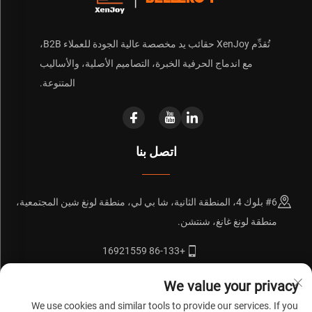
تُقدِّم XenJoy حقائب يد مخصصة عالية الجودة للعملاء B2B،
مع اندماج الحرفية الخبرة، التصاميم الأصلية، والأساليب
المتنوعة.
اتصل بنا
#6 بلوك 4، المنطقة الثانية، شا بي لي، منطقة لونغ شين المجتمعية،
منطقة لونغ غانغ، شنتشن.
+86-133 16921559
[email protected]
We value your privacy
We use cookies and similar tools to provide our services. If you