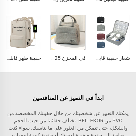
شعار حقيبة قابلة للتخصيص، حقيبة منظمة محمولة للسفر لحفظ سماعات الرأس والإلكترونيات والإكسسوارات الكهربائية ومنظم الأسلاك وحقيبة تخزين
في المخزن 2025: حقيبة بيك닉 عازلة حرارياً ومصنوعة من الألمنيوم السميك مخصصة للأطفال والطلاب لحفظ الطعام الساخن أو البارد، متاحة للتخصيص من المصنع
حقيبة ظهر قابلة للتوسيع مصنوعة من النيلون بسعة كبيرة مضادة للسرقة مخصصة للسفر الجوي تصلح كحقيبة يد تحتوي على مكان للكمبيوتر المحمول للرجال والنساء
ابدأ في التميز عن المنافسين
يمكنك التعبير عن شخصيتك من خلال حقيبتك المخصصة من
PVC من BELLEKOR. تختلف حقائبنا من حيث الحجم
والشكل، حتى تتمكن من العثور على ما يناسبك. سواء كنت
بحاجة إلى حقيبة صغيرة لوجبتك أو حقيبة كبيرة لمعدات