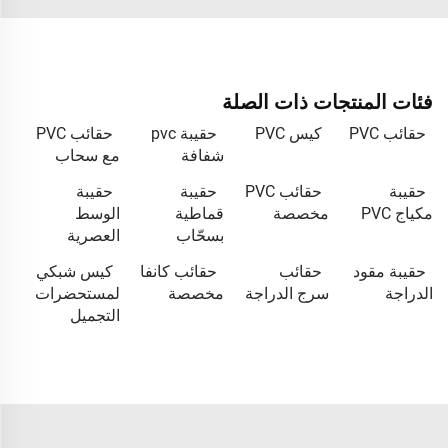
فئات المنتجات ذات الصلة
حقائب PVC
كيس PVC
حقيبة pvc
حقائب PVC
شفافة
مع سحاب
حقيبة
حقائب PVC
حقيبة
حقيبة
مكياج PVC
مخصصة
قماطية
الوسط
بسحّاب
العصرية
حقيبة مقود
حقائب
حقائب كانفا
كيس شبكي
الدراجة
سرج الدراجة
مخصصة
لمستحضرات
التجميل