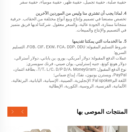
حقيبة صلبة، حقيبة تجميل، حقيبة ظهر، حقيبة مومياء، حقيبة سفر 
4. لماذا يجب أن تشتري منا وليس من الموردين الآخرين 
تخصص مصنعنا في تصميم وإنتاج وبيع أنواع مختلفة من الحقائب. حرفية 
منتجاتنا ممتازة، الجودة عالية، والسعر معقول. شركتنا لديها فريق متميز 
في التصميم والإنتاج والمبيعات. 
5. ما الخدمات التي يمكننا تقديمها 
شروط التسليم المقبولة: FOB، CIF، EXW، FCA، DDP، DDU، التسليم 
السريع؛ 
عملات الدفع المقبولة: دولار أمريكي، يورو، ين ياباني، دولار أسترالي، 
دولار هونغ كونغ، جنيه إسترليني، يوان صيني، فرنك سويسري; 
نوع الدفع المقبول: T/T، L/C، D/P D/A، MoneyGram، بطاقة ائتمان، 
PayPal، ويسترن يونيون، نقدًا، إيداع ضماني؛ 
اللغة المFal spoken: الإنجليزية، الصينية، الإسبانية، اليابانية، البرتغالية، 
الألمانية، الفرنسية، الروسية، الكورية، الإيطالية 
المنتجات الموصى بها