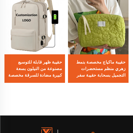
حقيبة ماكياج مخصصة بنمط
حقيبة ظهر قابلة للتوسيع
زهري منظم مستحضرات
مصنوعة من النيلون بسعة
التجميل بسحابة حقيبة سفر
كبيرة مضادة للسرقة مخصصة
غسل للنساء حقيبة
للسفر الجوي تصلح كحقيبة يد
مستحضرات التجميل
تحتوي على مكان للكمبيوتر
المحمول للرجال والنساء