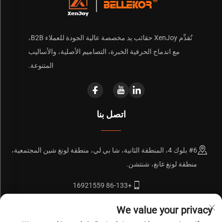
تُقدِّم XenJoy حقائب يد مخصصة عالية الجودة للعملاء B2B،
مع اندماج الحرفية الخبرة، التصاميم الأصلية، والأساليب
المتنوعة.
اتصل بنا
#6 بلوك 4، المنطقة الثانية، شا بي لي، منطقة لونغ شين المجتمعية،
منطقة لونغ غانغ، شنتشن.
+86-133 16921559
[email protected]
We value your privacy