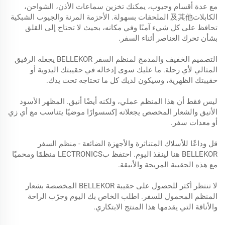
مع عدة أقسام وجيوب، يمكنك تخزين سماعات الأذن، الشواحن،
الكابلات及其他 الملحقات بسهولة. الأحزمة المرنة والجيوب الشبكية
تحافظ على كل شيء آمنًا وفي مكانه، بحيث لا تحتاج إلى القلق
بشأن تحرك العناصر أثناء السفر.
التصميم الخفيف والمدمج لمنظم السفر BELLEKOR يجعله الرفيق
المثالي لأي رحلة. ما عليك سوى إدخاله في حقيبتك اليدوية أو
حقيبتك الظهرية، وسيكون لديك كل ما تحتاجه تحت يدك.
ليس فقط أن هذا المنظم عملي، ولكنه أيضًا أنيق. المظهر الأسود
الأنيق والشعار المخصص يجعلانه إكسسوارًا موضيًا يتناسب مع أي زي
أو معدات سفر.
قل وداعًا للأسلاك المتناثرة والأجهزة الضائعة - منظم السفر
BELLEKOR هنا لينقذ اليوم. احتفظ بLECTRONICS منظمًا ومحميًا
مع هذه الحقيبة المريحة والأنيقة.
لا تنتظر أكثر للحصول على حقيبة BELLEKOR المخصصة بشعار
المنظم المحمول للسفر. اطلب الخاص بك اليوم وجرّب الراحة
والأناقة التي يقدمها هذا المنتج الابتكاري.