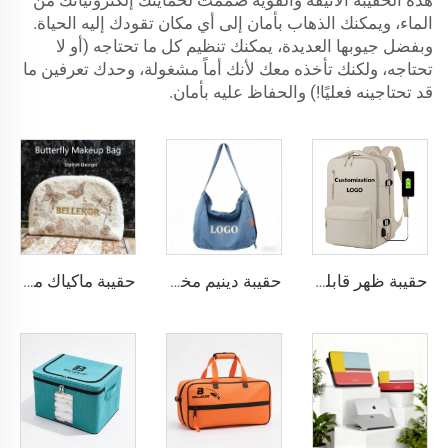
هذه الحقيبة الأنيقة والقوية صُمّمت لحمايتك إلكترونياتك من
الماء، ويمكنك الذهاب بأمان إلى أي مكان تقودك إليه الحياة.
وبفضل جيوبها العديدة، يمكنك تنظيم كل ما تحتاجه (أو لا
تحتاجه، ولكنك تأخذه معك لأنك أماً مشغولة، وحدك تعرفين ما
قد تحتاجينه فعليًا!) والحفاظ عليه بأمان.
حقيبة ظهر قابلة للتوسيع مصنوعة من النيلون بسعة كبيرة مضادة للسرقة مخصصة للسفر الجوي تصلح كحقيبة يد تحتوي على مكان للكمبيوتر المحمول للرجال والنساء
حقيبة دينيم مخصصة: حقيبة كتف دينيم مغسولة بأسلوب ريترو: مبيعات مباشرة من المصنع مع دعم التطريز/الطباعة للشعار
حقيبة ماكياك منشفة بتصميم فراشة من BELLEKOR