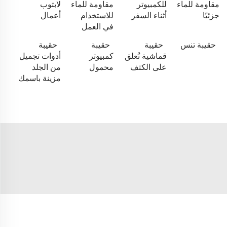
مقاومة للماء
للكمبيوتر
مقاومة للماء
لابتوب
جزئيًا
أثناء السفر
للاستخدام
أعمال
في العمل
حقيبة تنس
حقيبة
حقيبة
حقيبة
قماشية تُعلق
كمبيوتر
أدوات تجميل
على الكتف
محمول
من الجلد
مزينة باسمك