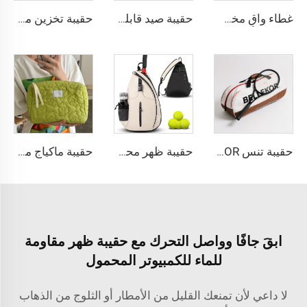
غطاء واقٍ مخصص من جلد الـPU للكمبيوتر المحمول بحجم 13-14 بوصة | غطاء فاخر يثبّت بزر انزلاق | متاح بطبعة شعار منقوشة متعددة الألوان
حقيبة صيد قابلة للطي من BELLEKOR (الإصدار المحمول للأنشطة الخارجية)
حقيبة تخزين ملابس قابلة للطي من BELLEKOR (نمط تنظيم المنزل)
حقيبة تنس BELLEKOR - التخصيص الحصري يعزز العلامة التجارية طوال العملية من التصميم إلى التوصيل
حقيبة ظهر محمولة مقاومة للماء مخصصة للرجال والنساء تحتوي على مضرب تنس وريشة بادمنتون
حقيبة ماكياج مخصصة بنمط زهري منظم مستحضرات التجميل بسحابة حقيبة سفر غسل للنساء حقيبة مستحضرات التجميل
ابقَ جافًا وواصل التحرك مع حقيبة ظهر مقاومة
للماء للكمبيوتر المحمول
لا داعي لأن تمنعك القليل من الأمطار أو الثلوج من الذهاب