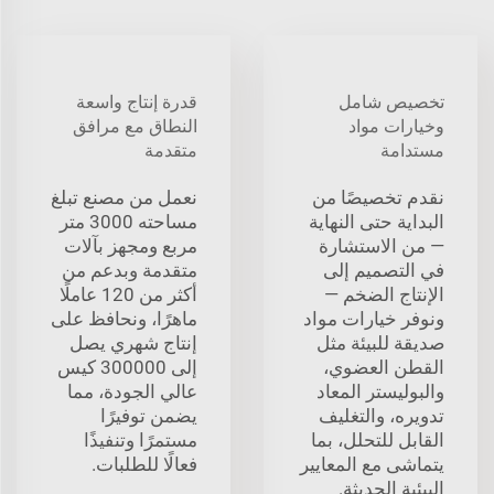
تخصيص شامل
قدرة إنتاج واسعة
وخيارات مواد
النطاق مع مرافق
مستدامة
متقدمة
نقدم تخصيصًا من
نعمل من مصنع تبلغ
البداية حتى النهاية
مساحته 3000 متر
— من الاستشارة
مربع ومجهز بآلات
في التصميم إلى
متقدمة وبدعم من
الإنتاج الضخم —
أكثر من 120 عاملًا
ونوفر خيارات مواد
ماهرًا، ونحافظ على
صديقة للبيئة مثل
إنتاج شهري يصل
القطن العضوي،
إلى 300000 كيس
والبوليستر المعاد
عالي الجودة، مما
تدويره، والتغليف
يضمن توفيرًا
القابل للتحلل، بما
مستمرًا وتنفيذًا
يتماشى مع المعايير
فعالًا للطلبات.
البيئية الحديثة.