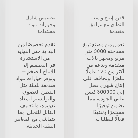
قدرة إنتاج واسعة
تخصيص شامل
النطاق مع مرافق
وخيارات مواد
متقدمة
مستدامة
نعمل من مصنع تبلغ
نقدم تخصيصًا من
مساحته 3000 متر
البداية حتى النهاية
مربع ومجهز بآلات
— من الاستشارة
متقدمة وبدعم من
في التصميم إلى
أكثر من 120 عاملًا
الإنتاج الضخم —
ماهرًا، ونحافظ على
ونوفر خيارات مواد
إنتاج شهري يصل
صديقة للبيئة مثل
إلى 300000 كيس
القطن العضوي،
عالي الجودة، مما
والبوليستر المعاد
يضمن توفيرًا
تدويره، والتغليف
مستمرًا وتنفيذًا
القابل للتحلل، بما
فعالًا للطلبات.
يتماشى مع المعايير
البيئية الحديثة.