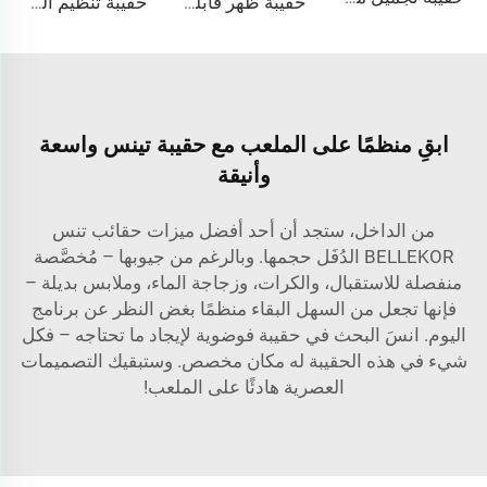
حقيبة ظهر قابلة للتوسيع مصنوعة من النيلون بسعة كبيرة مضادة للسرقة مخصصة للسفر الجوي تصلح كحقيبة يد تحتوي على مكان للكمبيوتر المحمول للرجال والنساء
حقيبة تنظيم الكابلات الإلكترونية للكابلات والشاحن الملفوفة مع حافظة هواتف وتنظيم الأدوات التقنية للكابلات USB
ابقِ منظمًا على الملعب مع حقيبة تينس واسعة
وأنيقة
من الداخل، ستجد أن أحد أفضل ميزات حقائب تنس
BELLEKOR الدُفَل حجمها. وبالرغم من جيوبها – مُخصَّصة
منفصلة للاستقبال، والكرات، وزجاجة الماء، وملابس بديلة –
فإنها تجعل من السهل البقاء منظمًا بغض النظر عن برنامج
اليوم. انسَ البحث في حقيبة فوضوية لإيجاد ما تحتاجه – فكل
شيء في هذه الحقيبة له مكان مخصص. وستبقيك التصميمات
العصرية هادئًا على الملعب!