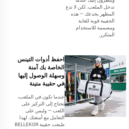
تدخل الملعب. لكن لا تدع
المظهر يخدعك — هذه
الحقيبة قوية للغاية
ومصممة للاستخدام
المتكرر.
احفظ أدوات التينس
الخاصة بك آمنة
وسهلة الوصول إليها
في حقيبة متينة
عندما تكون في الملعب،
تحتاج إلى التركيز على
اللعب — وليس على
التعامل مع أمتعتك. لهذا
صُنعت حقيبة BELLEKOR