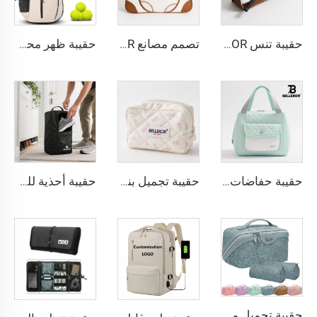
حقيبة تنس BELLEKOR - التخصيص الحصري يعزز العلامة التجارية طوال العملية من التصميم إلى التوصيل
تصمم مصانع BELLEKOR حقائب تنس احترافية (نمط كتفين متعدد الوظائف)
حقيبة ظهر محمولة مقاومة للماء مخصصة للرجال والنساء تحتوي على مضرب تنس وريشة بادمنتون
حقيبة حفاضات متعددة الاستخدامات من BELLEKOR
حقيبة تجميل بنمط أرضية قطنية من BELLEKOR
حقيبة أحذية للسفر متعددة الوظائف من BELLEKOR (النسخة متينة للماء)
حقيبة تجميل من مادة PU بنمط محفور من BELLEKOR (متوفرة بألوان متعددة)