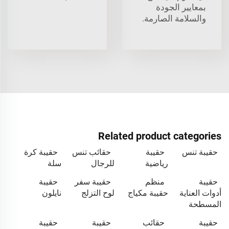
بمعايير الجودة
والسلامة الصارمة.
Related product categories
حقيبة تنس
حقيبة
حقائب تنس
حقيبة كرة
رياضية
للرجال
سلة
حقيبة
منظم
حقيبة سفر
حقيبة
أدوات العناية
حقيبة مكياج
لوح التزلج
نايلون
المسطحة
حقيبة
حقائب
حقيبة
حقيبة