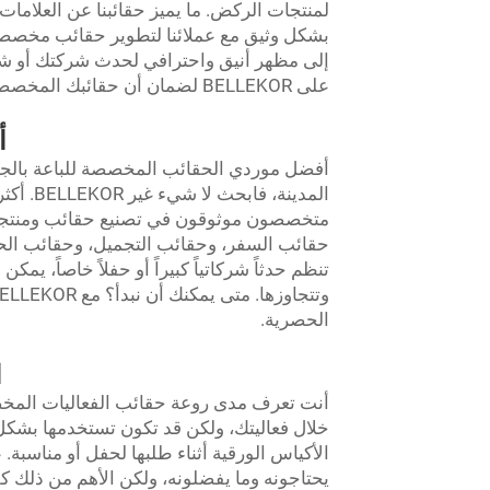
لمنتجات الركض. ما يميز حقائبنا عن العلاما
بشكل وثيق مع عملائنا لتطوير حقائب مخصصة
إلى مظهر أنيق واحترافي لحدث شركتك أو شيء
على BELLEKOR لضمان أن حقائبك المخصصة تترك أثرًا ملموسًا لدى الحضور.
أ
أفضل موردي الحقائب المخصصة للباعة بالج
متخصصون موثوقون في تصنيع حقائب ومنتجات
حقائب السفر، وحقائب التجميل، وحقائب الح
تنظم حدثاً شركاتياً كبيراً أو حفلاً خاصاً، يم
الحصرية.
ا
أنت تعرف مدى روعة حقائب الفعاليات المخ
خلال فعاليتك، ولكن قد تكون تستخدمها بشكل 
الأكياس الورقية أثناء طلبها لحفل أو مناس
يحتاجونه وما يفضلونه، ولكن الأهم من ذلك كل