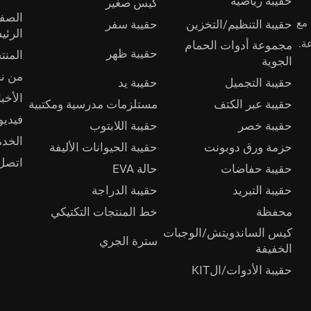
حقيبة رياضية
كيس صغير
الصف
XenJ حقائب يد مخصصة عالية الجودة للعملاء B2B، مع
حقيبة التنظيم/التخزين
حقيبة سفر
الرئي
ة.
مجموعة أدوات الحمام
حقيبة ظهر
المنت
الجوية
من ن
حقيبة التجميل
حقيبة يد
الأخبا
حقيبة عبر الكتف
مستلزمات مدرسية ومكتبية
فيديو
حقيبة خصر
حقيبة اللابتوب
الخد
حزمة ورق دوبونت
حقيبة الحيوانات الأليفة
اتصل 
حقيبة حفاضات
حالة EVA
حقيبة التبريد
حقيبة الدراجة
محفظة
خط المنتجات التكتيكي
كيس الساندويتش/الوجبات
سترة الجري
الخفيفة
حقيبة الأدوات/الKIT