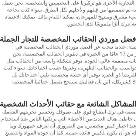
ت التجارية الأخرى هو تركيزنا على التخصيص والشخصنة. نحن نعمل
 تم تصميمها من قِبلهم ولأجلهم بكل الطرق. سواء كنت بحاجة
 مشرق ومبتهج للمهرجان، يمكننا القيام بذلك. يمكنك الاعتماد
فضل موردي الحقائب المخصصة للتجار الجملة
ملة. عندما تبحث عن أفضل موردي الحقائب المخصصة في
المدينة، فابحث لا شيء غير BELLEKOR. أكثر من 17 عامًا من الخبرة في تطوير الحقائب المخصصة، نحن
 مصممة عالي الجودة. نوفر تشكيلة واسعة من الحقائب مثل
واسيب، والحقائب الظهرية، وغيرها حسب احتياجاتك. سواء كنت
كن لفريقنا ذو الخبرة توفير أي حقيبة مخصصة تلبي احتياجاتك بل
وتتجاوزها. متى يمكنك أن نبدأ؟ مع BELLEKOR كشريكك، اثق بأن فعاليتك ستنجح بفضل حقائبنا المخصصة
لمشاكل الشائعة مع حقائب الأحداث الشخصية
صصة في ترك انطباع قوي على ضيوفك وتحسين تجربتهم الشاملة
خاطئ. هناك العديد من الأخطاء التي يرتكبها الناس عند استخدام
بة. عند اختيار كيس مخصص، من الضروري أن تعرف جمهورك وما
ه هو أن يكون للكيس فائدة عملية. كما أن جودة المواد والتصنيع