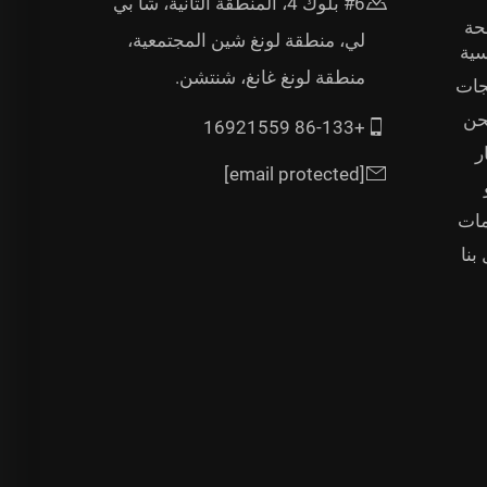
#6 بلوك 4، المنطقة الثانية، شا بي
حة
لي، منطقة لونغ شين المجتمعية،
سية
منطقة لونغ غانغ، شنتشن.
جات
حن
+86-133 16921559
ر
[email protected]
مات
بنا