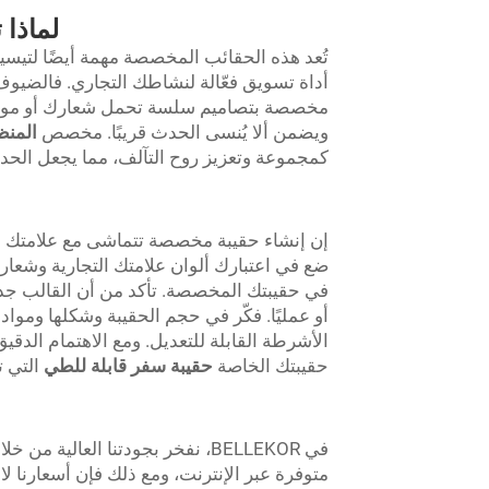
لماذا 
تُعد هذه الحقائب المخصصة مهمة أيضًا لتيس
أداة تسويق فعّالة لنشاطك التجاري. فالضيوف يك
مخصصة بتصاميم سلسة تحمل شعارك أو موضو
ويضمن ألا يُنسى الحدث قريبًا. مخصص
المنظ
كمجموعة وتعزيز روح التآلف، مما يجعل الحدث
إن إنشاء حقيبة مخصصة تتماشى مع علامتك الت
ضع في اعتبارك ألوان علامتك التجارية وشعارها 
في حقيبتك المخصصة. تأكد من أن القالب جذاب 
أو عمليًا. فكّر في حجم الحقيبة وشكلها ومواد
حقيبتك الخاصة
حقيبة سفر قابلة للطي
التي ت
في BELLEKOR، نفخر بجودتنا العال
متوفرة عبر الإنترنت، ومع ذلك فإن أسعارنا ل