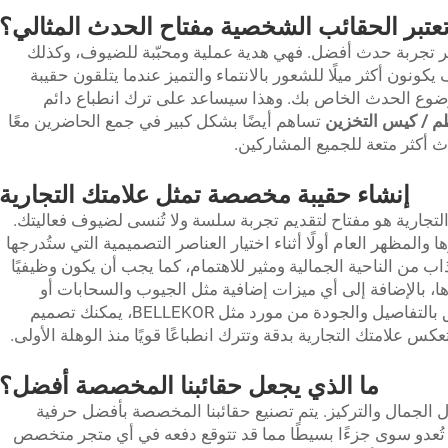
تعتبر الحقائب الشخصية مفتاح الحدث المثالي؟
ير تجربة حدث أفضل. فهي هدية عملية ومحبّبة للضيوف، وكذلك
ونون أكثر ميلًا للشعور بالانتماء والتميز عندما يتلقون حقيبة
ع الحدث الخاص بك. وهذا سيساعد على ترك انطباع دائم
م / كيس التخزين
تساهم أيضًا بشكل كبير في جمع الحاضرين معًا
 أكثر متعة للجميع المشاركين.
إنشاء حقيبة مخصصة تمثل علامتك التجارية
جارية هو مفتاح لتقديم تجربة سلسة ولا تُنسى لضيوف فعاليتك.
والمظهر العام أولًا أثناء اختيار العناصر التصميمية التي ستُدرجها
من الناحية الجمالية ومثير للاهتمام، كما يجب أن يكون وظيفيًا
ها، بالإضافة إلى أي ميزات إضافية مثل الجيوب والسحابات أو
الأشرطة القابلة للتعديل. ومع الاهتمام الدقيق بالتفاصيل والجودة من مورد مثل BELLEKOR، يمكنك تصميم
عكس علامتك التجارية بدقة وتترك انطباعًا قويًا منذ الوهلة الأولى.
ما الذي يجعل حقائبنا المخصصة أفضل؟
ية من خلال الجمال والتركيز. يتم تصنيع حقائبنا المخصصة بأفضل حرفية
ا تُعدو سوى جزءًا بسيطًا مما قد تتوقع دفعه في أي متجر متخصص