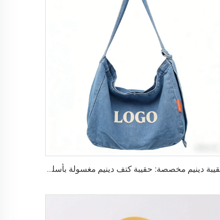
حقيبة دينيم مخصصة: حقيبة كتف دينيم مغسولة بأسلوب ريترو: مبيعات مباشرة من المصنع مع دعم التطريز/الطباعة للشعار