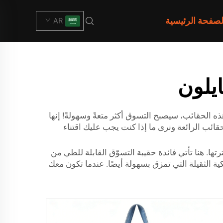
لصفحة الرئيسية
AR
يلون
 للطي المصنوعة من النايلون. مع هذه الحقائب، سيصبح التسوق أكثر متعةً وسهولةً! إنها
قائب الرائعة ونرى ما إذا كنت يجب عليك اقتناء
ها. هنا تأتي فائدة حقيبة التسوّق القابلة للطي من
كية الثقيلة التي تمزق بسهولة أيضًا. عندما تكون معك