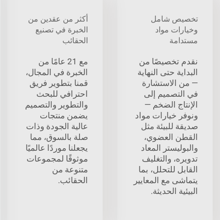
تخصيص شامل
أكثر من عقدين من
وخيارات مواد
الخبرة في تصنيع
مستدامة
الحقائب
نقدم تخصيصًا من
مع 21 عامًا من
البداية حتى النهاية
الخبرة في المجال،
— من الاستشارة
قمنا بتطوير فريق
في التصميم إلى
احترافي للبحث
الإنتاج الضخم —
والتطوير والتصميم
ونوفر خيارات مواد
يضمن منتجات
صديقة للبيئة مثل
عالية الجودة وذات
القطن العضوي،
صلة بالسوق، مما
والبوليستر المعاد
يجعلنا موردًا عالميًا
تدويره، والتغليف
موثوقًا لمجموعات
القابل للتحلل، بما
متنوعة من
يتماشى مع المعايير
الحقائب.
البيئية الحديثة.