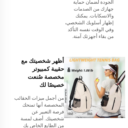
الجودة لضمان حماية
جهازك من الصدمات
والانسكابات. يمكنك
إظهار أسلوبك الشخصي،
وفي الوقت نفسه التأكد
من بقاء أجهزتك آمنة.
أظهر شخصيتك مع
حقيبة كمبيوتر
مخصصة صُنعت
خصيصًا لك
من أجمل ميزات الحقائب
المخصصة أنها تمنحك
فرصة التعبير عن
شخصيتك. أضف لمسة
من الطابع الخاص بك