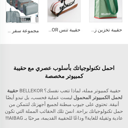
حقيبة تخزين زخرفية لعيد الميلاد من BELLEKOR (نمط تنظيم العطلات)
حقيبة تنس BELLEKOR - التخصيص الحصري يعزز العلامة التجارية طوال العملية من التصميم إلى التوصيل
مجموعة سفر محمولة ومدامة تحمل الشعار الخاص بك، تتضمن حقائب فرز الأمتعة وتنظيم الملابس وحقائب تخزين مقاومة للغبار لل أحذية
احمل تكنولوجياتك بأسلوب عصري مع حقيبة
كمبيوتر مخصصة
حقيبة كمبيوتر مملة، لماذا تتعب نفسك؟ BELLEKOR
حقيبة
لحمل الكمبيوتر المحمول
ليست عملية فحسب، بل تبدو أيضًا
أنيقة. تحتوي على جيوب مبطنة لجميع أجهزتك لتتمكن من
حمل تكنولوجياتك براحة. انسَ تلك الحقائب المملة التي تكون
عادية وثقيلة للغاية!! وداعًا للحقيبة القديمة، مرحبًا بـ AIBAG!!!