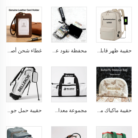
حقيبة ظهر قابلة للتوسيع مصنوعة من النيلون بسعة كبيرة مضادة للسرقة مخصصة للسفر الجوي تصلح كحقيبة يد تحتوي على مكان للكمبيوتر المحمول للرجال والنساء
محفظة نقود عصرية بسحّم من النايلون من BELLEKOR
غطاء شحن أصلي مخصص، حامل بطاقات عمل من جلد البقر عالي الجودة مخيط يدويًا، مع دعم طباعة الشعار منقوشة للتخصص كهدية شركات
حقيبة ماكياك منشفة بتصميم فراشة من BELLEKOR
مجموعة معدات تزلج احترافية من BELLEKOR
حقيبة حمل جولف من BELLEKOR