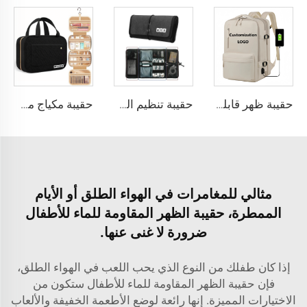
حقيبة ظهر قابلة للتوسيع مصنوعة من النيلون بسعة كبيرة مضادة للسرقة مخصصة للسفر الجوي تصلح كحقيبة يد تحتوي على مكان للكمبيوتر المحمول للرجال والنساء
حقيبة تنظيم الكابلات الإلكترونية للكابلات والشاحن الملفوفة مع حافظة هواتف وتنظيم الأدوات التقنية للكابلات USB
حقيبة مكياج مطرزة من BELLEKOR (نمط سفر أنيق)
مثالي للمغامرات في الهواء الطلق أو الأيام
الممطرة، حقيبة الظهر المقاومة للماء للأطفال
ضرورة لا غنى عنها.
إذا كان طفلك من النوع الذي يحب اللعب في الهواء الطلق،
فإن حقيبة الظهر المقاومة للماء للأطفال ستكون من
الاختيارات المميزة. إنها رائعة لوضع الأطعمة الخفيفة والألعاب