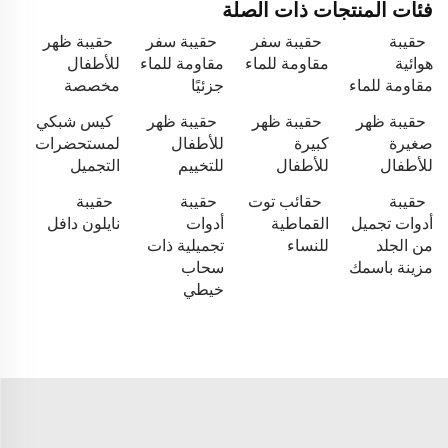
فئات المنتجات ذات الصلة
حقيبة
حقيبة سفر
حقيبة سفر
حقيبة ظهر
هوائية
مقاومة للماء
مقاومة للماء
للأطفال
مقاومة للماء
جزئيًا
مخصصة
حقيبة ظهر
حقيبة ظهر
حقيبة ظهر
كيس شبكي
صغيرة
كبيرة
للأطفال
لمستحضرات
للأطفال
للأطفال
للتخييم
التجميل
حقيبة
حقائب توت
حقيبة
حقيبة
أدوات تجميل
القماطية
أدوات
نايلون دافل
من الجلد
للنساء
تجميلية ذات
مزينة باسمك
سحاب
خيطي