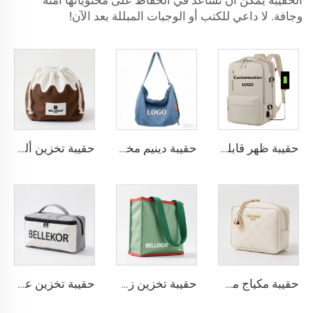
الحقيبة يمكن أن تساعد في الحفاظ على محتوياتها آمنة
وجافة. لا داعي للكتب أو الوجبات المبللة بعد الآن!
حقيبة ظهر قابلة للتوسيع مصنوعة من النيلون بسعة كبيرة مضادة للسرقة مخصصة للسفر الجوي تصلح كحقيبة يد تحتوي على مكان للكمبيوتر المحمول للرجال والنساء
حقيبة دينيم مخصصة: حقيبة كتف دينيم مغسولة بأسلوب ريترو: مبيعات مباشرة من المصنع مع دعم التطريز/الطباعة للشعار
حقيبة تخزين ألعاب من BELLEKOR (الإصدار بسعة كبيرة قابل للطي)
حقيبة مكياج من جلد صناعي على شكل معينات عصرية من BELLEKOR
حقيبة تخزين زخرفية لعيد الميلاد من BELLEKOR (نمط تنظيم العطلات)
حقيبة تخزين عائلية متعددة الوظائف من BELLEKOR