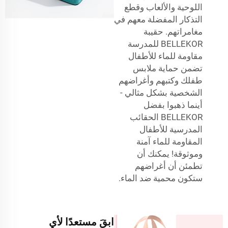
اللوحية والألعاب وقطع
التذكار المفضلة معهم في
مغامراتهم. حقيبة
BELLEKOR للمدرسة
مقاومة للماء للأطفال
تضمن حماية ملابس
طفلك وكتبهم وأغراضهم
الشخصية بشكل مثالي -
أينما ذهبوا بفضل
BELLEKOR الحقائب
المدرسية للأطفال
المقاومة للماء آمنة
وموثوقة! يمكنك أن
تطمئن أن أغراضهم
ستكون محمية ضد الماء.
ابقَ مستعدًا لأي