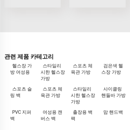
관련 제품 카테고리
헬스장 가
스타일리
스포츠 체
검은색 헬
방 여성용
시한 헬스장
육관 가방
스장 가방
가방
스포츠 슬
스포츠 체
스타일리
사이클링
링 백
육관 가방
시한 헬스장
핸들바 가방
가방
PVC 지퍼
여성용 캔
출장용 백
맘 핸드백
백
버스 백
팩