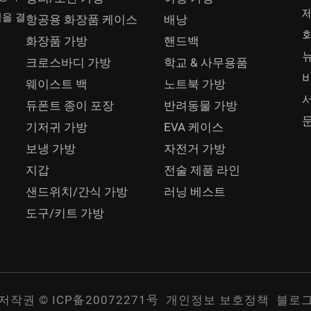
일을 결
항공용 화장품 케이스
배낭
화장품 가방
핸드백
크로스바디 가방
학교 & 사무용품
웨이스트 백
노트북 가방
듀폰트 종이 포장
반려동물 가방
기저귀 가방
EVA 케이스
보냉 가방
자전거 가방
지갑
전술 제품 라인
샌드위치/간식 가방
러닝 베스트
도구/키트 가방
저작권 © ICP备20072271号
개인정보 보호정책
블로