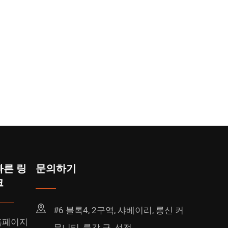
빠른 링
문의하기
크
#6 블록4, 2구역, 샤베이리, 롱신 커
홈페이지
뮤니티, 룽강 구, 선전.