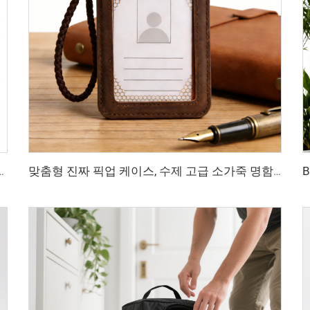
하물 반입 가능 확장형 방도둑 랩탑 배낭 (여성/남성용)
맞춤형 진짜 픽업 케이스, 수제 고급 소가죽 명함 홀더, 기업용 기념품 맞춤 로고 엠보싱 지원