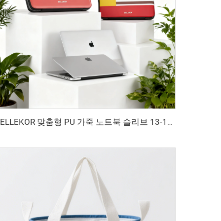
BELLEKOR 맞춤형 PU 가죽 노트북 슬리브 13-14인치 | 프리미엄 스냅온 폴리오 커버 | 다채색 로고 디보스 가능