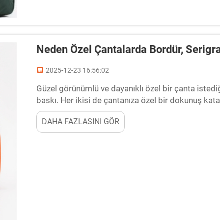
Neden Özel Çantalarda Bordür, Serigr
2025-12-23 16:56:02
Güzel görünümlü ve dayanıklı özel bir çanta istediğ
baskı. Her ikisi de çantanıza özel bir dokunuş katab
Neden Nakış, Uzun Ömürlü Çözüm İçin En İyisidir?
DAHA FAZLASINI GÖR