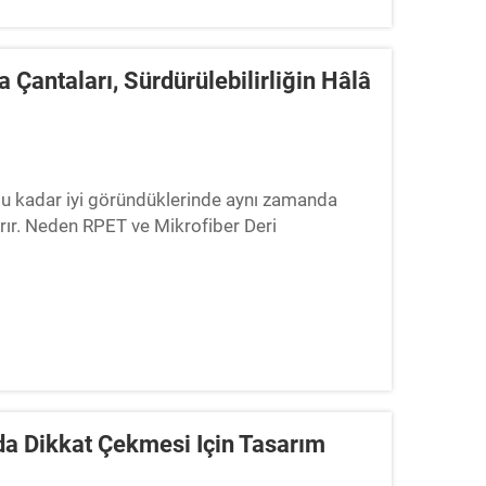
Çantaları, Sürdürülebilirliğin Hâlâ
 bu kadar iyi göründüklerinde aynı zamanda
rır. Neden RPET ve Mikrofiber Deri
? RPET ya da geri dönüştürülmüş polietilen
a Dikkat Çekmesi Için Tasarım