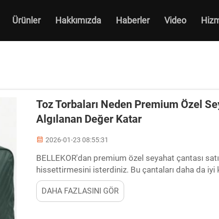
Ürünler
Hakkımızda
Haberler
Video
Hiz
Toz Torbaları Neden Premium Özel Sey
Algılanan Değer Katar
2026-01-23 08:55:31
BELLEKOR'dan premium özel seyahat çantası satın
hissettirmesini isterdiniz. Bu çantaları daha da iyi kı
çantasıdır. Toz çantaları, seyahat çantanızı kulla
DAHA FAZLASINI GÖR
gibidir. Bunlar...