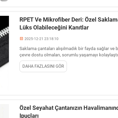
RPET Ve Mikrofiber Deri: Özel Saklama 
Lüks Olabileceğini Kanıtlar
2025-12-21 23:18:10
Saklama çantaları alışılmadık bir fayda sağlar ve
çevre dostu olmaları, sorumlu yaşamayı kolaylaştı
Sürdürülebilir Lüks Saklama Çantalarının Geleceği
DAHA FAZLASINI GÖR
tereftalat...
Özel Seyahat Çantanızın Havalimanınd
Ipuçları