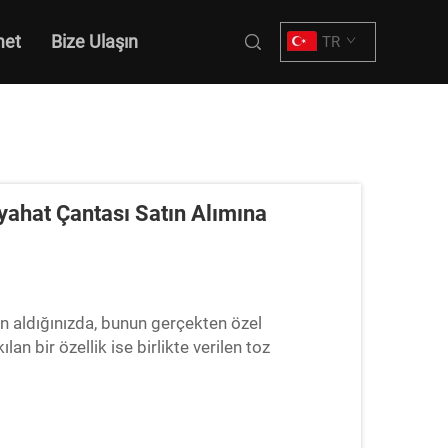
met
Bize Ulaşın
TR
ahat Çantası Satın Alımına
 aldığınızda, bunun gerçekten özel
lan bir özellik ise birlikte verilen toz
nmadığınız zamanlarda onun için küçük bir ev