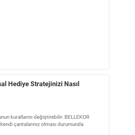
al Hediye Stratejinizi Nasıl
un kurallarını değiştirebilir. BELLEKOR
ve kendi çantalarınız olması durumunda
profesyonel tanıtımı whether...