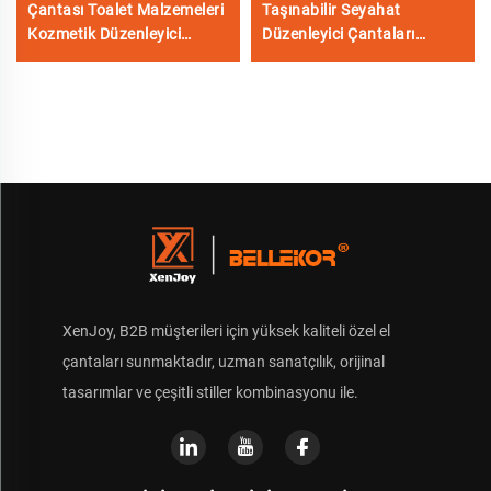
Çantası Toalet Malzemeleri
Taşınabilir Seyahat
Kozmetik Düzenleyici
Düzenleyici Çantaları
Ferace Seyahat Temizleme
Kulaklık Dijital Kutu
Cüzdanı Kozmetik Çantası
Elektronik Aksesuarlar
Kadın Makyaj Çantaları
Kablosu Düzenleyici
Depolama Çantası
XenJoy, B2B müşterileri için yüksek kaliteli özel el
çantaları sunmaktadır, uzman sanatçılık, orijinal
tasarımlar ve çeşitli stiller kombinasyonu ile.