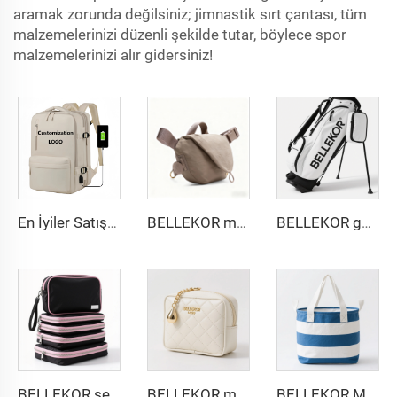
aramak zorunda değilsiniz; jimnastik sırt çantası, tüm
malzemelerinizi düzenli şekilde tutar, böylece spor
malzemelerinizi alır gidersiniz!
En İyiler Satış Özel Nylon Büyük Kapasiteli Uçuş Seyahat Çanta Taşıma Genişletilebilir Anti-Hırsız Dizüstü Bilgisayar Çantası Kadın Erkek için
BELLEKOR minimalist çapraz çanta
BELLEKOR golf stand çantası
BELLEKOR seyahat saklama seti
BELLEKOR modacı elmas desenli PU kozmetik çantası
BELLEKOR Mavi-Beyaz Çizgili Eşya Sepeti (Ev Çok Fonksiyonlu Model)