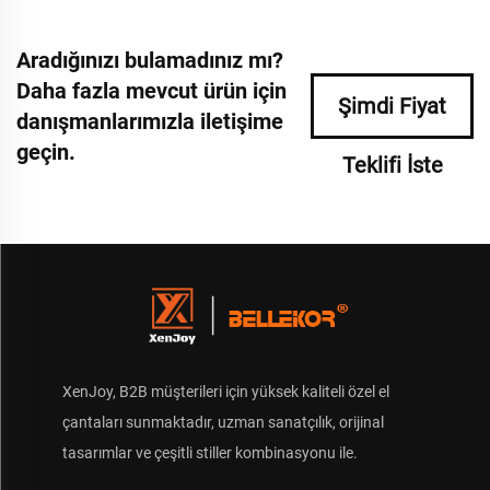
Aradığınızı bulamadınız mı?
Daha fazla mevcut ürün için
Şimdi Fiyat
danışmanlarımızla iletişime
geçin.
Teklifi İste
XenJoy, B2B müşterileri için yüksek kaliteli özel el
çantaları sunmaktadır, uzman sanatçılık, orijinal
tasarımlar ve çeşitli stiller kombinasyonu ile.