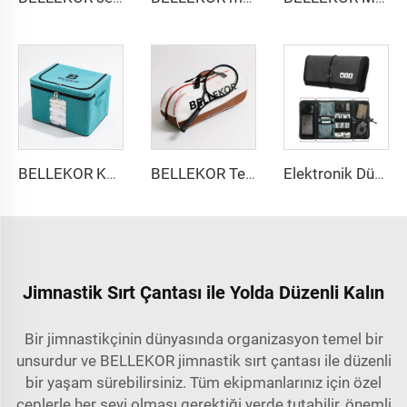
BELLEKOR Katlanabilir Giysi Eşya Çantası (Ev Düzenleme Stili)
BELLEKOR Tenis Çantası Özel Özelleştirme - Tasarımdan teslimata kadar tüm süreçte markayı güçlendirme
Elektronik Düzenleyici Kablosu Pusula Seyahat Kablo Şarj Cihazı Telefon Aksesuarları Çantası Düzenleyici Kaydırma Teknoloji Taşıma Kutusu USB Kablo için
Jimnastik Sırt Çantası ile Yolda Düzenli Kalın
Bir jimnastikçinin dünyasında organizasyon temel bir
unsurdur ve BELLEKOR jimnastik sırt çantası ile düzenli
bir yaşam sürebilirsiniz. Tüm ekipmanlarınız için özel
ceplerle her şeyi olması gerektiği yerde tutabilir, önemli