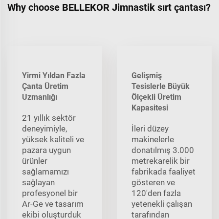
Why choose BELLEKOR Jimnastik sırt çantası?
Yirmi Yıldan Fazla
Gelişmiş
Çanta Üretim
Tesislerle Büyük
Uzmanlığı
Ölçekli Üretim
Kapasitesi
21 yıllık sektör
deneyimiyle,
İleri düzey
yüksek kaliteli ve
makinelerle
pazara uygun
donatılmış 3.000
ürünler
metrekarelik bir
sağlamamızı
fabrikada faaliyet
sağlayan
gösteren ve
profesyonel bir
120'den fazla
Ar-Ge ve tasarım
yetenekli çalışan
ekibi oluşturduk
tarafından