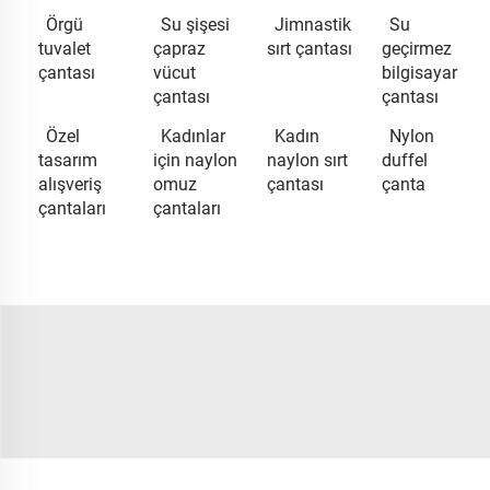
Örgü
Su şişesi
Jimnastik
Su
tuvalet
çapraz
sırt çantası
geçirmez
çantası
vücut
bilgisayar
çantası
çantası
Özel
Kadınlar
Kadın
Nylon
tasarım
için naylon
naylon sırt
duffel
alışveriş
omuz
çantası
çanta
çantaları
çantaları