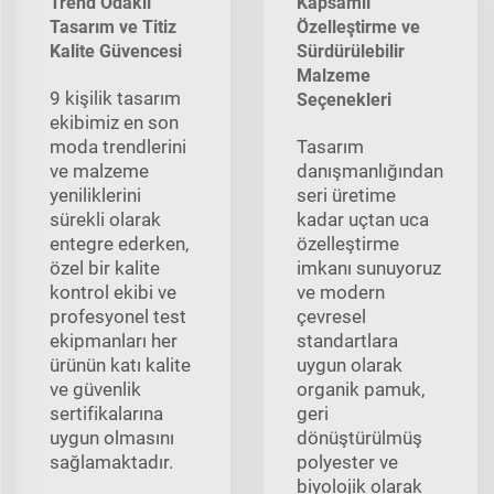
Trend Odaklı
Kapsamlı
Tasarım ve Titiz
Özelleştirme ve
Kalite Güvencesi
Sürdürülebilir
Malzeme
9 kişilik tasarım
Seçenekleri
ekibimiz en son
moda trendlerini
Tasarım
ve malzeme
danışmanlığından
yeniliklerini
seri üretime
sürekli olarak
kadar uçtan uca
entegre ederken,
özelleştirme
özel bir kalite
imkanı sunuyoruz
kontrol ekibi ve
ve modern
profesyonel test
çevresel
ekipmanları her
standartlara
ürünün katı kalite
uygun olarak
ve güvenlik
organik pamuk,
sertifikalarına
geri
uygun olmasını
dönüştürülmüş
sağlamaktadır.
polyester ve
biyolojik olarak