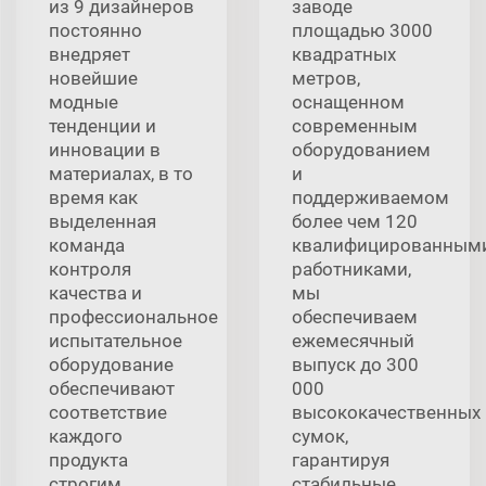
из 9 дизайнеров
заводе
постоянно
площадью 3000
внедряет
квадратных
новейшие
метров,
модные
оснащенном
тенденции и
современным
инновации в
оборудованием
материалах, в то
и
время как
поддерживаемом
выделенная
более чем 120
команда
квалифицированным
контроля
работниками,
качества и
мы
профессиональное
обеспечиваем
испытательное
ежемесячный
оборудование
выпуск до 300
обеспечивают
000
соответствие
высококачественных
каждого
сумок,
продукта
гарантируя
строгим
стабильные