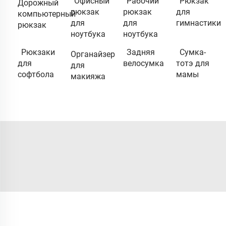
Офисный
Рабочий
Рюкзак
Дорожный
рюкзак
рюкзак
для
компьютерный
для
для
гимнастики
рюкзак
ноутбука
ноутбука
Рюкзаки
Задняя
Сумка-
Органайзер
для
велосумка
тотэ для
для
софтбола
мамы
макияжа