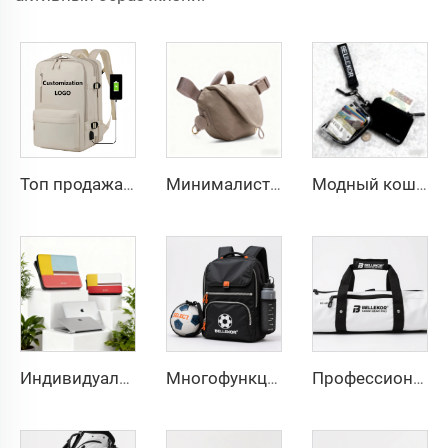
Топ продажа! Настраиваемый нейлоновый рюкзак большого объема для перелетов и путешествий, расширяемый противоворовской рюкзак для ноутбука для женщин и мужчин
Минималистичная сумка через плечо BELLEKOR
Модный кошелёк из нейлона на молнии BELLEKOR
Индивидуальный чехол для ноутбука BELLEKOR из искусственной кожи, 13–14 дюймов | Премиальный откидной чехол на застёжке | Возможность нанесения логотипа тиснением в нескольких цветах
Многофункциональная спортивная сумка BELLEKOR для мячей
Профессиональный комплект лыжного оборудования BELLEKOR