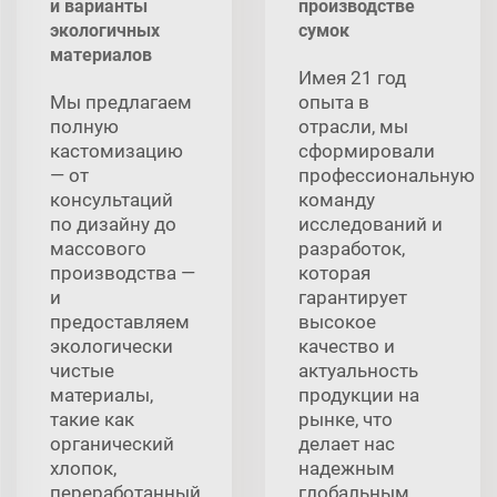
и варианты
производстве
экологичных
сумок
материалов
Имея 21 год
Мы предлагаем
опыта в
полную
отрасли, мы
кастомизацию
сформировали
— от
профессиональную
консультаций
команду
по дизайну до
исследований и
массового
разработок,
производства —
которая
и
гарантирует
предоставляем
высокое
экологически
качество и
чистые
актуальность
материалы,
продукции на
такие как
рынке, что
органический
делает нас
хлопок,
надежным
переработанный
глобальным