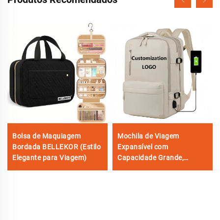
Bolsa de Maquiagem
Mochila de Viagem
Bordada BELLEKOR (Estilo
Expansível com
Elegante para Viagem)
Capacidade Grande,
Personalizada em Nylon,
Anti-Furto, para Levar a
Bordo, Adequada para
Homens e Mulheres