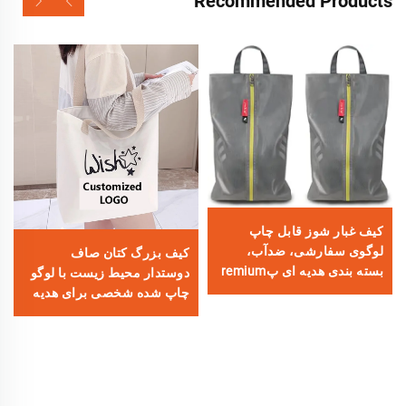
Recommended Products
کیف غبار شوز قابل چاپ
لوگوی سفارشی، ضدآب،
کیف بزرگ کتان صاف
بسته بندی هدیه ای پremium
دوستدار محیط زیست با لوگو
برای ذخیره سازی حذف
چاپ شده شخصی برای هدیه
مناسب زنان