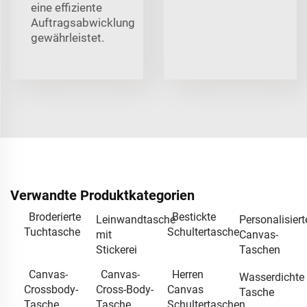
eine effiziente
Auftragsabwicklung
gewährleistet.
Verwandte Produktkategorien
Broderierte
Bestickte
Leinwandtasche
Personalisiert
Tuchtasche
Schultertasche
mit
Canvas-
Stickerei
Taschen
Canvas-
Canvas-
Herren
Wasserdichte
Crossbody-
Cross-Body-
Canvas
Tasche
Tasche
Tasche
Schultertaschen