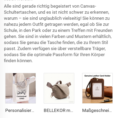
Alle sind gerade richtig begeistert von Canvas-
Schultertaschen, und es ist nicht schwer zu erkennen,
warum – sie sind unglaublich vielseitig! Sie können zu
nahezu jedem Outfit getragen werden, egal ob Sie zur
Schule, in den Park oder zu einem Treffen mit Freunden
gehen. Sie sind in vielen Farben und Mustern erhältlich,
sodass Sie genau die Tasche finden, die zu Ihrem Stil
passt. Zudem verfügen sie über verstellbare Träger,
sodass Sie die optimale Passform für Ihren Körper
finden können.
Personalisiertes Logo-Bild, druckfähiges Eco-friendly ReisseidenCanvas-Strandtäschchen aus reinem Baumwollgarn, perfektes Geschenk für Frauen
BELLEKOR minimalistische Umhängetasche
Maßgeschneiderte echte Pick-up-Hülle, handgenähter hochwertiger Rindsleder-Kartenhalter und Logo-Prägung für Firmengeschenkanpassung