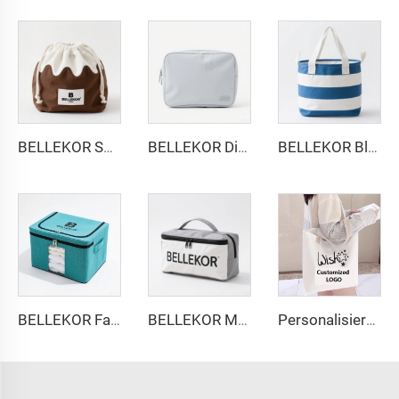
BELLEKOR Spielzeug-Aufbewahrungstasche (Großes Faltmodell)
BELLEKOR Digitale Aufbewahrungstasche (Multifunktionale portable Version)
BELLEKOR Blau-weißer gestreifter Aufbewahrungs Korb (Multifunktionaler Heim-Modell)
BELLEKOR Faltbare Kleideraufbewahrungs Tasche (Heim-Organisations-Stil)
BELLEKOR Multifunktionale Familienaufbewahrungstasche
Personalisiertes Logo-Bild, druckfähiges Eco-friendly ReisseidenCanvas-Strandtäschchen aus reinem Baumwollgarn, perfektes Geschenk für Frauen